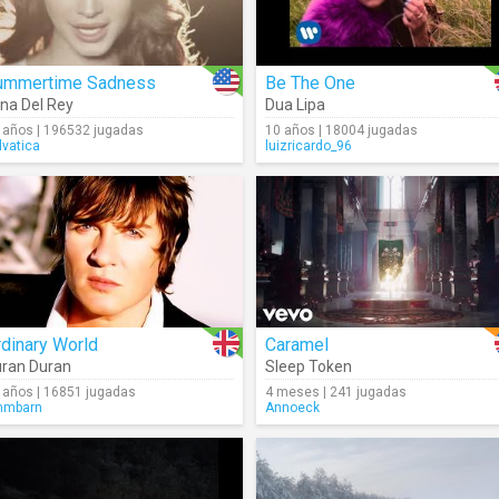
ummertime Sadness
Be The One
na Del Rey
Dua Lipa
 años | 196532 jugadas
10 años | 18004 jugadas
lvatica
luizricardo_96
dinary World
Caramel
ran Duran
Sleep Token
 años | 16851 jugadas
4 meses | 241 jugadas
mmbarn
Annoeck