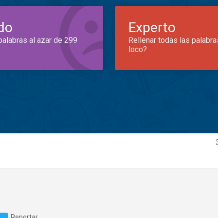
do
Experto
palabras al azar de 299
Rellenar todas las palabra
loco?
Reportar