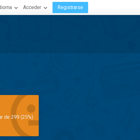
dioma
Acceder
Registrarse
ar de 299 (25%)