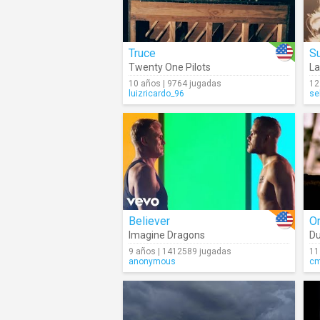
Truce
S
Twenty One Pilots
La
10 años | 9764 jugadas
12
luizricardo_96
se
Believer
Or
Imagine Dragons
Du
9 años | 1412589 jugadas
11
anonymous
c