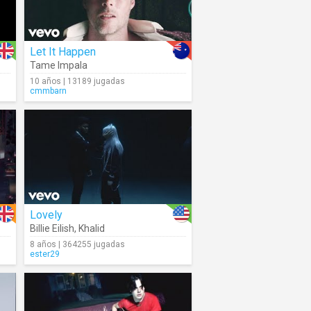
Let It Happen
Tame Impala
10 años | 13189 jugadas
cmmbarn
Lovely
Billie Eilish
,
Khalid
8 años | 364255 jugadas
ester29