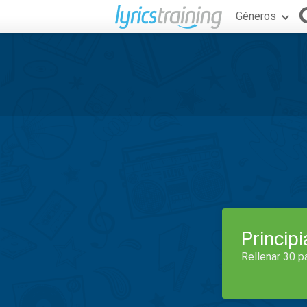
Géneros
Princip
Rellenar 30 p