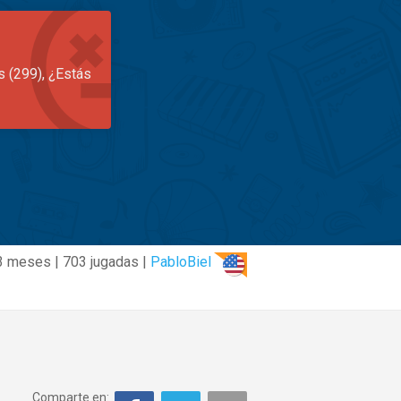
s (299), ¿Estás
3 meses | 703 jugadas |
PabloBiel
Comparte en: