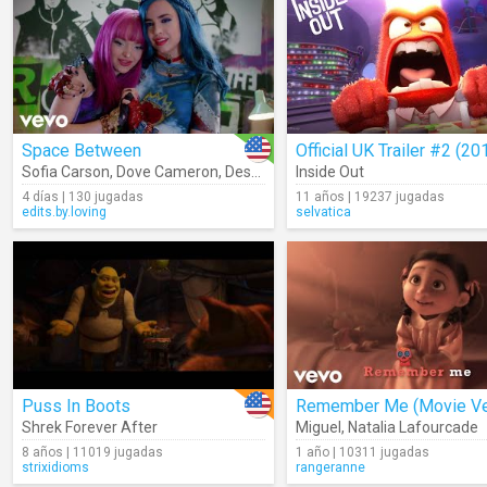
Space Between
Official UK Trailer #2 (20
Sofia Carson
,
Dove Cameron
,
Descendants – Cast
Inside Out
4 días | 130 jugadas
11 años | 19237 jugadas
edits.by.loving
selvatica
Puss In Boots
Shrek Forever After
Miguel
,
Natalia Lafourcade
8 años | 11019 jugadas
1 año | 10311 jugadas
strixidioms
rangeranne