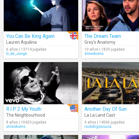
You Can Be King Again
The Dream Team
Lauren Aquilina
Grey's Anatomy
6 años | 13714 jugadas
10 años | 1829 jugadas
D_de_Jonge
strixidioms
R.I.P. 2 My Youth
Another Day Of Sun
The Neighbourhood
La La Land Cast
8 años | 10423 jugadas
9 años | 14506 jugadas
strixidioms
rockdrigosouza