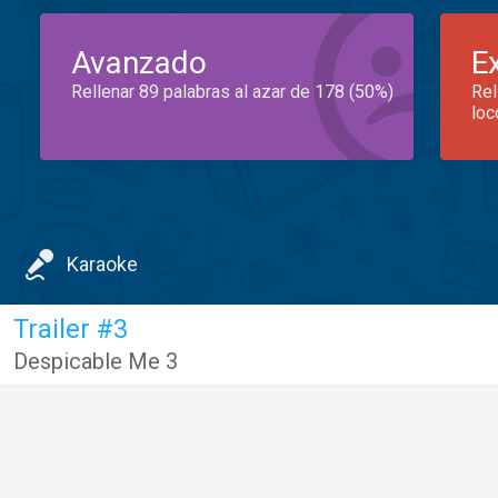
Avanzado
E
Rellenar 89 palabras al azar de 178 (50%)
Rel
loc
Karaoke
Trailer #3
Despicable Me 3