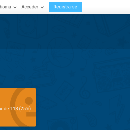
dioma
Acceder
Registrarse
ar de 118 (25%)