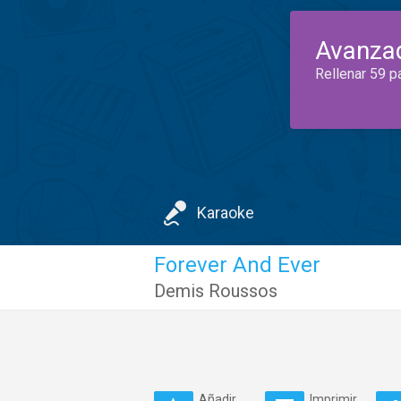
Avanza
Rellenar 59 p
Karaoke
Forever And Ever
Demis Roussos
Añadir
Imprimir