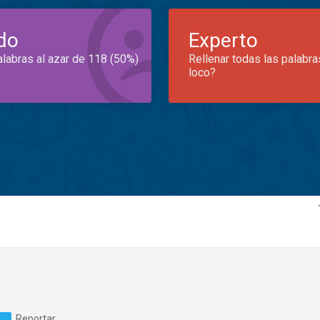
do
Experto
alabras al azar de 118 (50%)
Rellenar todas las palabra
loco?
Reportar