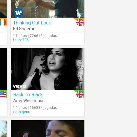
Thinking Out Loud
Ed Sheeran
11 años | 726612 jugadas
felipe735
Back To Black
Amy Winehouse
14 años | 166837 jugadas
carolgenu