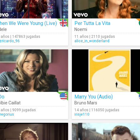
hen We Were Young (Live)
Per Tutta La Vita
ele
Noemi
 años | 147863 jugadas
11 años | 2110 jugadas
izricardo_96
alice_in_wonderland
Do
Marry You (Audio)
lbie Caillat
Bruno Mars
 años | 9099 jugadas
14 años | 116050 jugadas
regorius
irisje110