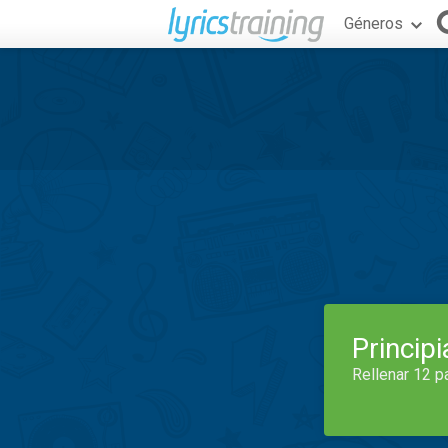
Géneros
Princip
Rellenar 12 p