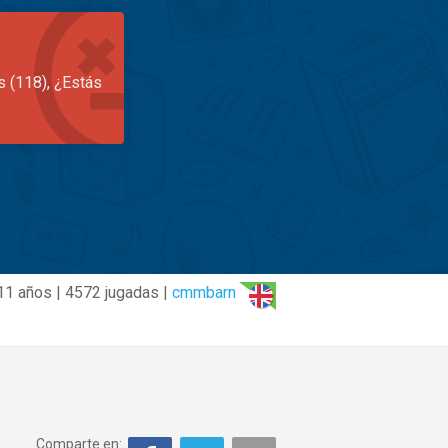
s (118), ¿Estás
11 años | 4572 jugadas |
cmmbarn
Comparte en: