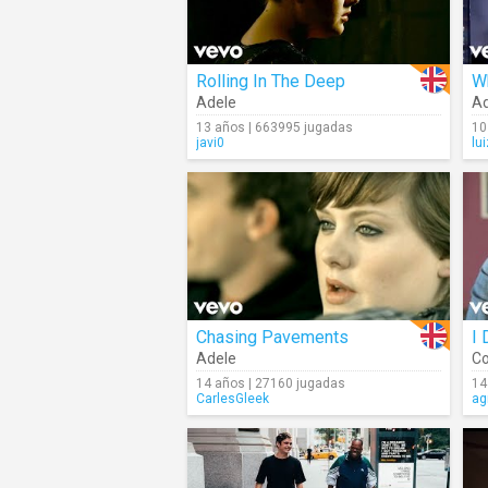
Rolling In The Deep
W
Adele
Ad
13 años | 663995 jugadas
10
javi0
lu
Chasing Pavements
I 
Adele
Co
14 años | 27160 jugadas
14
CarlesGleek
ag