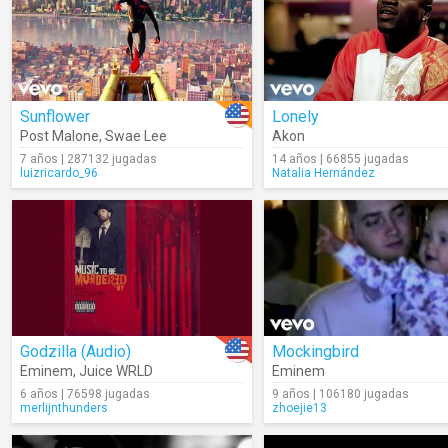
Sunflower
Lonely
Post Malone
,
Swae Lee
Akon
7 años | 287132 jugadas
14 años | 66855 jugadas
luizricardo_96
Natalia Hernández
Godzilla (Audio)
Mockingbird
Eminem
,
Juice WRLD
Eminem
6 años | 76598 jugadas
9 años | 106180 jugadas
merlijnthunders
zhoejie13