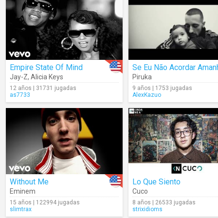
Empire State Of Mind
Se Eu Não Acordar Aman
Jay-Z
,
Alicia Keys
Piruka
12 años | 31731 jugadas
9 años | 1753 jugadas
as7733
AlexKazuo
Without Me
Lo Que Siento
Eminem
Cuco
15 años | 122994 jugadas
8 años | 26533 jugadas
slimtrax
strixidioms