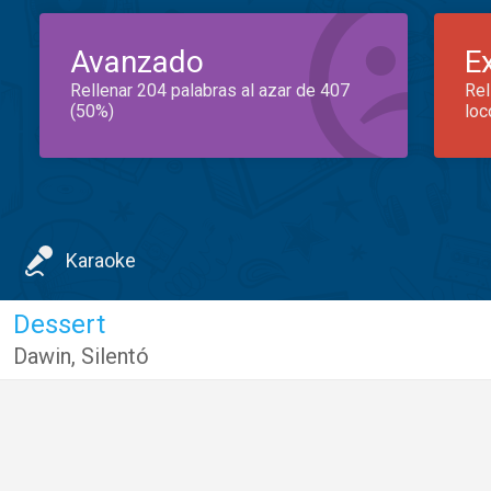
Avanzado
E
Rellenar 204 palabras al azar de 407
Rel
(50%)
loc
Karaoke
Dessert
Dawin
,
Silentó