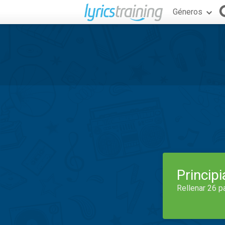
Géneros
Princip
Rellenar 26 p