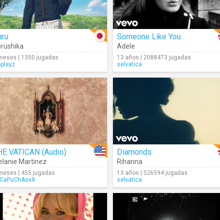
aru
Someone Like You
rushika
Adele
meses | 1350 jugadas
13 años | 2088473 jugadas
aplayz
selvatica
HE VATICAN (Audio)
Diamonds
lanie Martinez
Rihanna
meses | 455 jugadas
13 años | 526594 jugadas
CaPuChAsxX
selvatica