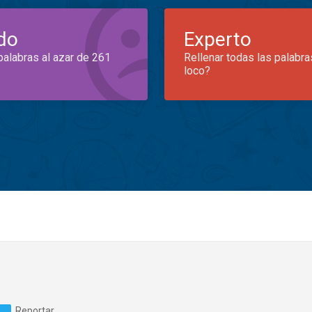
do
Experto
palabras al azar de 261
Rellenar todas las palabra
loco?
Reportar