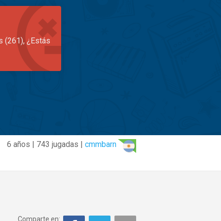
s (261), ¿Estás
6 años | 743 jugadas |
cmmbarn
Comparte en: