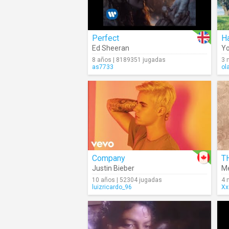
Perfect
H
Ed Sheeran
Yo
8 años | 8189351 jugadas
3 
as7733
ol
Company
T
Justin Bieber
Me
10 años | 52304 jugadas
4 
luizricardo_96
Xx