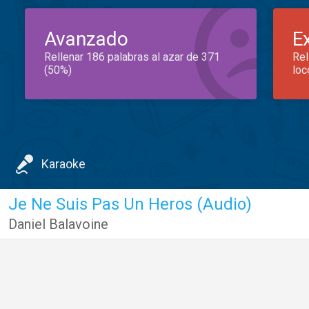
Avanzado
E
Rellenar 186 palabras al azar de 371
Rel
(50%)
loc
Karaoke
Je Ne Suis Pas Un Heros (Audio)
Daniel Balavoine