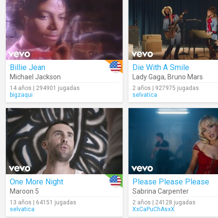
Billie Jean
Die With A Smile
Michael Jackson
Lady Gaga
,
Bruno Mars
14 años | 294901 jugadas
2 años | 927975 jugadas
bigzaqui
selvatica
One More Night
Please Please Please
Maroon 5
Sabrina Carpenter
13 años | 64151 jugadas
2 años | 24128 jugadas
selvatica
XxCaPuChAsxX