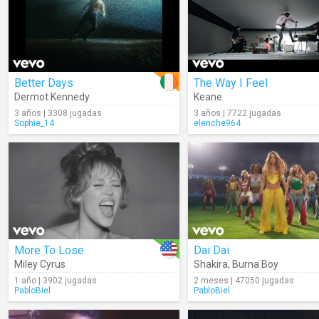
Better Days
The Way I Feel
Dermot Kennedy
Keane
3 años | 3308 jugadas
3 años | 7722 jugadas
Sophie_14
elenche964
More To Lose
Dai Dai
Miley Cyrus
Shakira
,
Burna Boy
1 año | 3902 jugadas
2 meses | 47050 jugadas
PabloBiel
PabloBiel