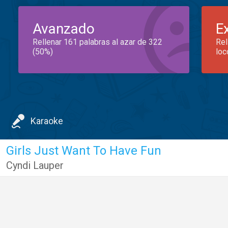
Avanzado
E
Rellenar 161 palabras al azar de 322
Rel
(50%)
loc
Karaoke
Girls Just Want To Have Fun
Cyndi Lauper