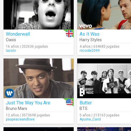
Wonderwall
As It Was
Oasis
Harry Styles
16 años | 202636 jugadas
4 años | 634685 jugadas
lazslo
nicoole2099
Just The Way You Are
Butter
Bruno Mars
BTS
12 años | 3573698 jugadas
5 años | 213163 jugadas
paupeaceandlove
Ayume_Carol