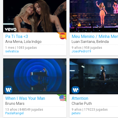
Pa Ti Toa <3
Meu Menino / Minha Men
Ana Mena
,
Lola Indigo
Luan Santana
,
Belinda
1 mes | 1083 jugadas
9 años | 958 jugadas
selvatica
JoaoPedro19
When I Was Your Man
Attention
Bruno Mars
Charlie Puth
13 años | 848549 jugadas
9 años | 179223 jugadas
PaolaRangel
peterv