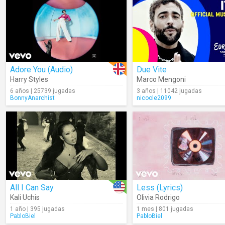
Adore You (Audio)
Due Vite
Harry Styles
Marco Mengoni
6 años | 25739 jugadas
3 años | 11042 jugadas
BonnyAnarchist
nicoole2099
All I Can Say
Less (Lyrics)
Kali Uchis
Olivia Rodrigo
1 año | 395 jugadas
1 mes | 801 jugadas
PabloBiel
PabloBiel