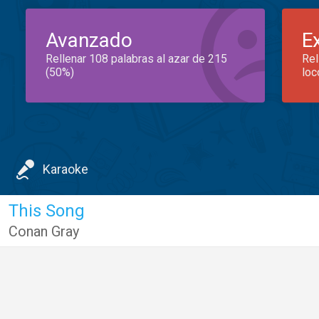
Avanzado
E
Rellenar 108 palabras al azar de 215
Rel
(50%)
loc
Karaoke
This Song
Conan Gray