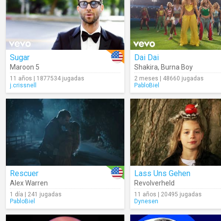
Sugar
Dai Dai
Maroon 5
Shakira
,
Burna Boy
11 años | 1877534 jugadas
2 meses | 48660 jugadas
j.crissnell
PabloBiel
Rescuer
Lass Uns Gehen
Alex Warren
Revolverheld
1 día | 241 jugadas
11 años | 20495 jugadas
PabloBiel
Dynesen