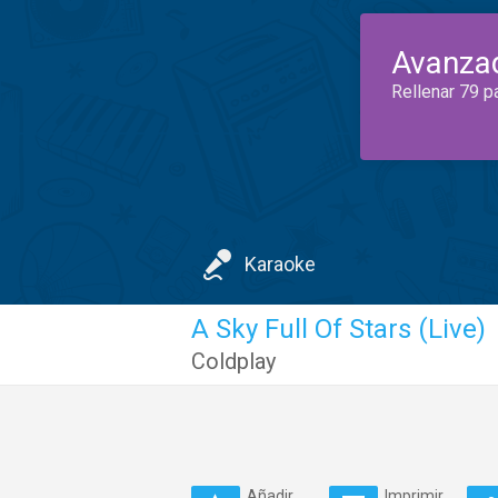
Avanza
Rellenar 79 p
Karaoke
A Sky Full Of Stars (Live)
Coldplay
Añadir
Imprimir