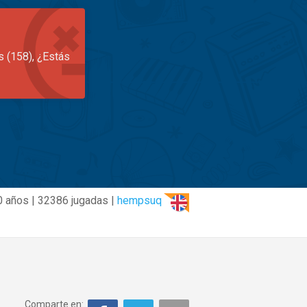
s (158), ¿Estás
0 años | 32386 jugadas |
hempsuq
Comparte en: