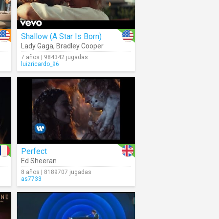
Shallow (A Star Is Born)
Lady Gaga
,
Bradley Cooper
7 años | 984342 jugadas
luizricardo_96
Perfect
Ed Sheeran
8 años | 8189707 jugadas
as7733