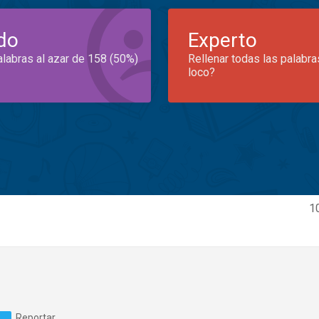
do
Experto
alabras al azar de 158 (50%)
Rellenar todas las palabra
loco?
1
Reportar