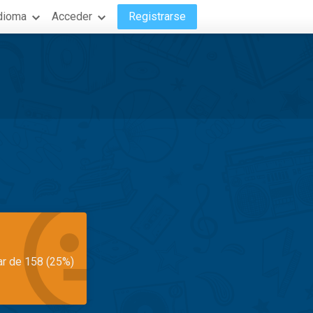
dioma
Acceder
Registrarse
ar de 158 (25%)