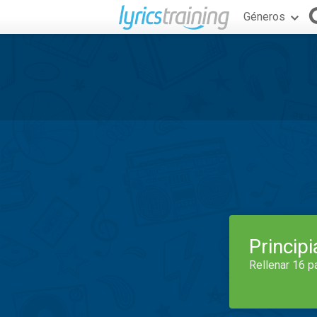
Géneros
Princip
Rellenar 16 p