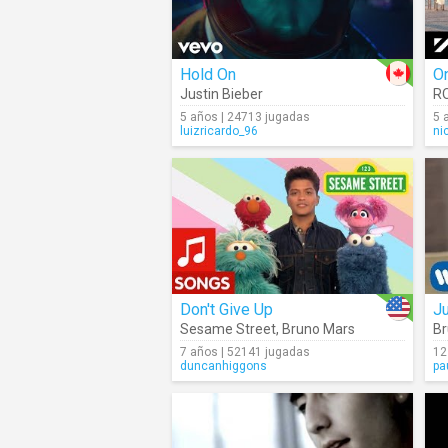
Hold On
O
Justin Bieber
R
5 años | 24713 jugadas
5 
luizricardo_96
ni
Don't Give Up
J
Sesame Street
,
Bruno Mars
Br
7 años | 52141 jugadas
12
duncanhiggons
pa