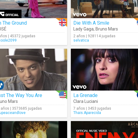
n The Ground
Die With A Smile
OSÉ
Lady Gaga
,
Bruno Mars
años | 45372 jugadas
2 años | 928114 jugadas
coole2099
selvatica
ust The Way You Are
La Grenade
uno Mars
Clara Luciani
 años | 3573685 jugadas
7 años | 3453 jugadas
upeaceandlove
Thais.Aparecida