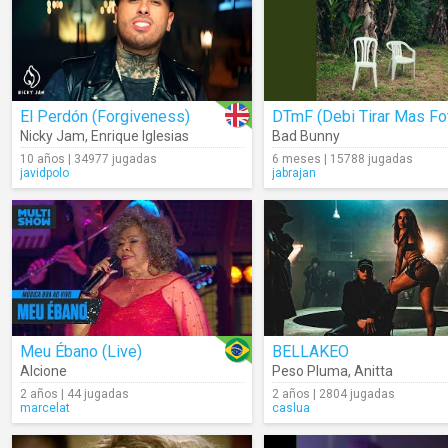
El Perdón (Forgiveness)
Nicky Jam
,
Enrique Iglesias
Bad Bunny
10 años | 34977 jugadas
6 meses | 15788 jugadas
javidpolo
jabrajan
Meu Ébano (Live)
BELLAKEO
Alcione
Peso Pluma
,
Anitta
2 años | 44 jugadas
2 años | 2804 jugadas
marcelat
caslua