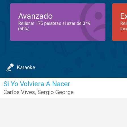
Avanzado
E
Rellenar 175 palabras al azar de 349
Rel
(50%)
loc
Karaoke
Si Yo Volviera A Nacer
Carlos Vives
,
Sergio George