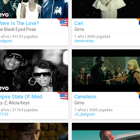
here Is The Love?
Ciel
e Black Eyed Peas
Gims
 años | 93103 jugadas
1 año | 3685 jugadas
lodguez
dominohey
pire State Of Mind
Caméléon
y-Z
,
Alicia Keys
Gims
 años | 31764 jugadas
7 años | 3685 jugadas
7733
JC_Belgium