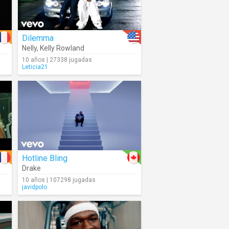
Dilemma
Nelly
,
Kelly Rowland
10 años | 27338 jugadas
Leticia21
Hotline Bling
Drake
10 años | 107298 jugadas
javidpolo