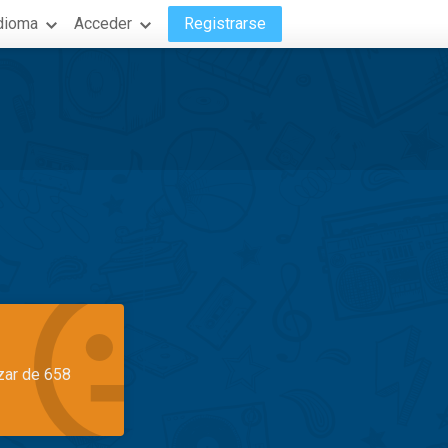
dioma
Acceder
Registrarse
azar de 658