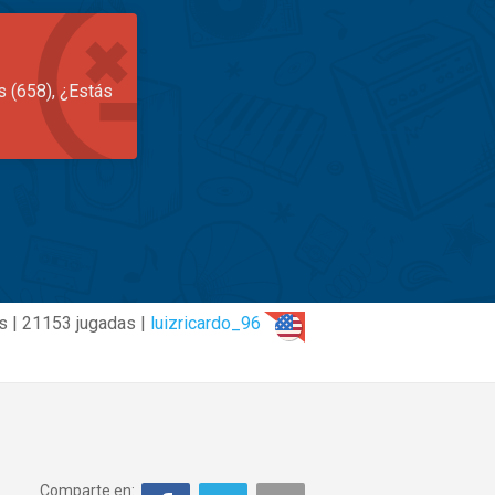
s (658), ¿Estás
s | 21153 jugadas |
luizricardo_96
Comparte en: