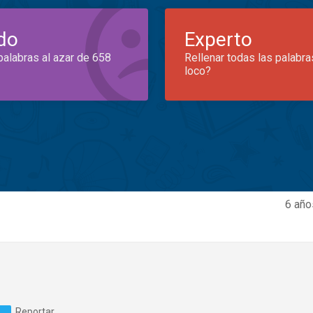
do
Experto
palabras al azar de 658
Rellenar todas las palabra
loco?
6 año
Reportar