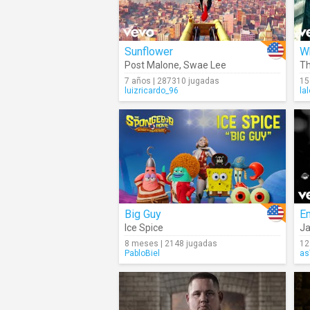
Sunflower
W
Post Malone
,
Swae Lee
Th
7 años | 287310 jugadas
15
luizricardo_96
la
Big Guy
Em
Ice Spice
Ja
8 meses | 2148 jugadas
12
PabloBiel
as