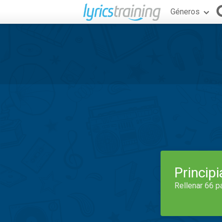
Géneros
Princip
Rellenar 66 p