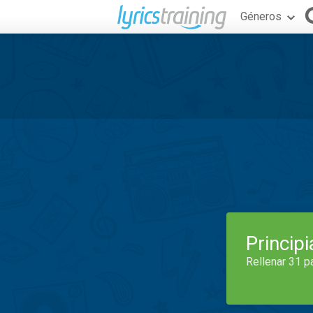
Géneros
Princip
Rellenar 31 p