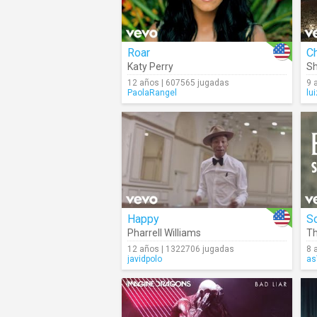
Roar
Ch
Katy Perry
Sh
12 años | 607565 jugadas
9 
PaolaRangel
lu
Happy
S
Pharrell Williams
Th
12 años | 1322706 jugadas
8 
javidpolo
as