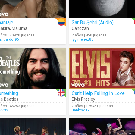
antaje
Sar Bu Şehri (Audio)
akira
,
Maluma
Canozan
años | 80920 jugadas
2 años | 450 jugadas
izricardo_96
lygimenez88
omething
Can't Help Falling In Love
e Beatles
Elvis Presley
años | 46253 jugadas
7 años | 125451 jugadas
7733
Jankowiak