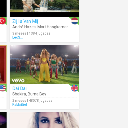
Zij Is Van Mij
André Hazes
,
Mart Hoogkamer
3 meses | 1384 jugadas
LeoS__
Dai Dai
Shakira
,
Burna Boy
2 meses | 48078 jugadas
PabloBiel