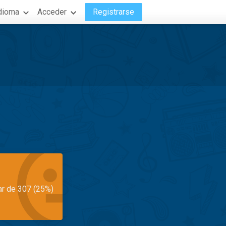
dioma
Acceder
Registrarse
ar de 307 (25%)