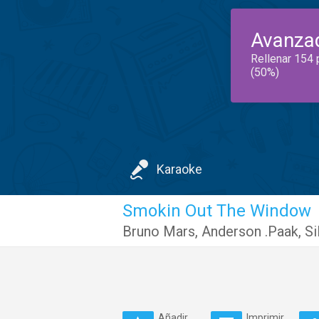
Avanza
Rellenar 154 
(50%)
Karaoke
Smokin Out The Window
Bruno Mars
,
Anderson .Paak
,
Si
Añadir
Imprimir