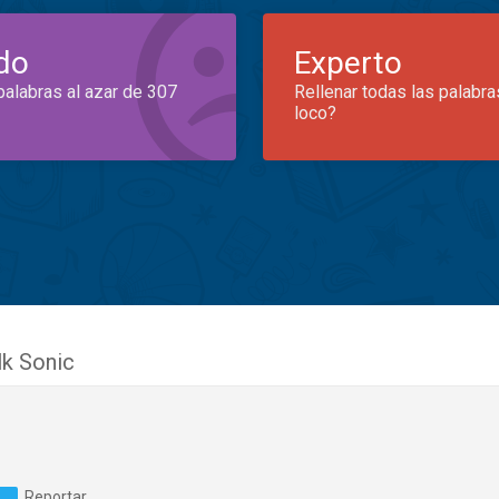
do
Experto
palabras al azar de 307
Rellenar todas las palabra
loco?
lk Sonic
Reportar