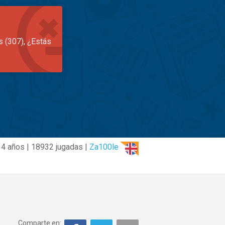
s (307), ¿Estás
4 años | 18932 jugadas |
Za100le
Comparte en: