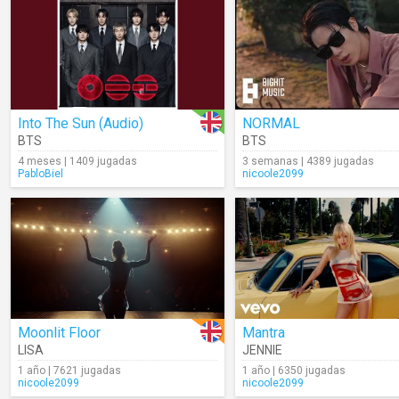
Into The Sun (Audio)
NORMAL
BTS
BTS
4 meses | 1409 jugadas
3 semanas | 4389 jugadas
PabloBiel
nicoole2099
Moonlit Floor
Mantra
LISA
JENNIE
1 año | 7621 jugadas
1 año | 6350 jugadas
nicoole2099
nicoole2099