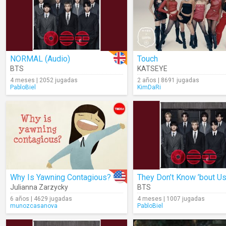
NORMAL (Audio)
Touch
BTS
KATSEYE
4 meses | 2052 jugadas
2 años | 8691 jugadas
PabloBiel
KimDaRi
Why Is Yawning Contagious?
Julianna Zarzycky
BTS
6 años | 4629 jugadas
4 meses | 1007 jugadas
munozcasanova
PabloBiel