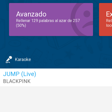
Avanzado
E
Rellenar 129 palabras al azar de 257
Rel
(50%)
loc
Karaoke
JUMP (Live)
BLACKPINK