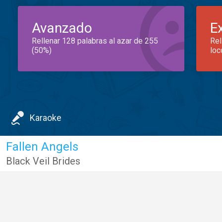
Avanzado
E
Rellenar 128 palabras al azar de 255
Rel
(50%)
loc
Karaoke
Fallen Angels
Black Veil Brides