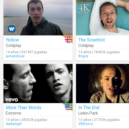
Yellow
The Scientist
Coldplay
Coldplay
14 años | 597497 jugadas
13 años | 784926 jugadas
jarsandoval
ltrigos
More Than Words
In The End
Extreme
Linkin Park
13 años | 282528 jugadas
13 años | 277536 jugadas
darkangel
VBEnrico