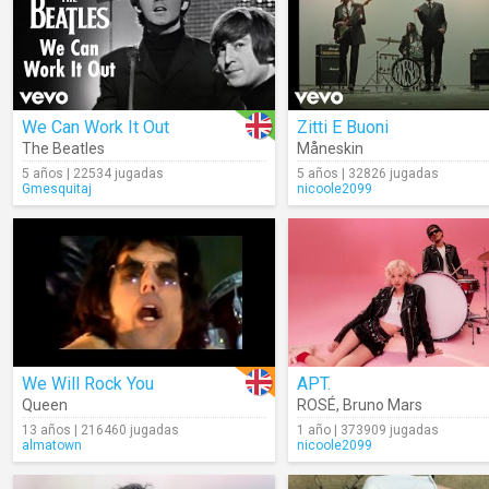
We Can Work It Out
Zitti E Buoni
The Beatles
Måneskin
5 años | 22534 jugadas
5 años | 32826 jugadas
Gmesquitaj
nicoole2099
We Will Rock You
APT.
Queen
ROSÉ
,
Bruno Mars
13 años | 216460 jugadas
1 año | 373909 jugadas
almatown
nicoole2099