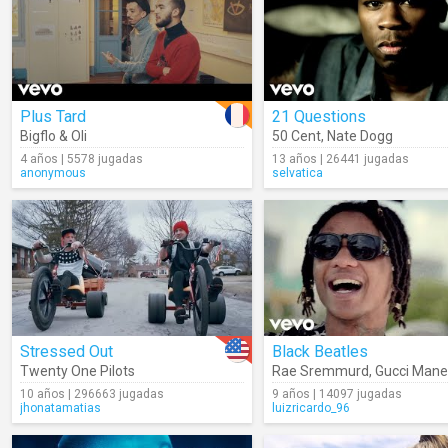
Plus Tard
21 Questions
Bigflo & Oli
50 Cent
,
Nate Dogg
4 años | 5578 jugadas
13 años | 26441 jugadas
anonymous
selvatica
Stressed Out
Black Beatles
Twenty One Pilots
Rae Sremmurd
,
Gucci Mane
10 años | 296663 jugadas
9 años | 14097 jugadas
jhonatamatias
luizricardo_96