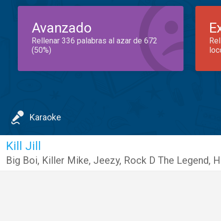
Avanzado
E
Rellenar 336 palabras al azar de 672
Rel
(50%)
loc
Karaoke
Kill Jill
Big Boi
,
Killer Mike
,
Jeezy
,
Rock D The Legend
,
H