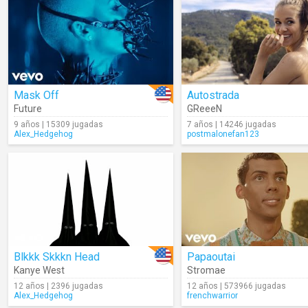
Mask Off
Autostrada
Future
GReeeN
9 años | 15309 jugadas
7 años | 14246 jugadas
Alex_Hedgehog
postmalonefan123
Blkkk Skkkn Head
Papaoutai
Kanye West
Stromae
12 años | 2396 jugadas
12 años | 573966 jugadas
Alex_Hedgehog
frenchwarrior