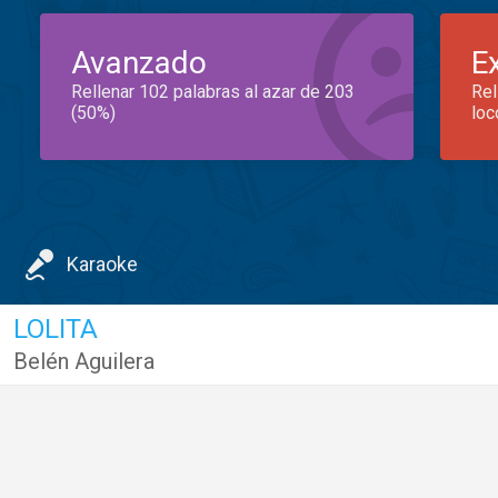
Avanzado
E
Rellenar 102 palabras al azar de 203
Rel
(50%)
loc
Karaoke
LOLITA
Belén Aguilera