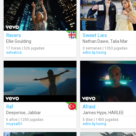
Ravers
Sweet Lies
Ellie Goulding
Nathan Dawe
,
Talia Mar
17 horas | 526 jugadas
3 semanas | 1353 jugadas
selvatica
edits.by.loving
Raf
Afraid
Deeperise
,
Jabbar
James Hype
,
HARLEE
6 años | 1200 jugadas
5 días | 1405 jugadas
muysal01
edits.by.loving