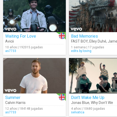
Waiting For Love
Bad Memories
Avicii
FAST BOY
,
Elley Duhé
,
James
10 años | 192015 jugadas
1 semana | 17 jugadas
as7733
edits.by.loving
Summer
Don’t Wake Me Up
Calvin Harris
Jonas Blue
,
Why Don't We
12 años | 184148 jugadas
4 años | 10680 jugadas
as7733
selvatica