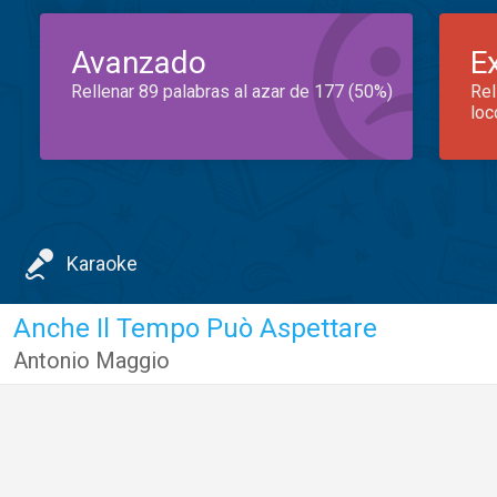
Avanzado
E
Rellenar 89 palabras al azar de 177 (50%)
Rel
loc
Karaoke
Anche Il Tempo Può Aspettare
Antonio Maggio