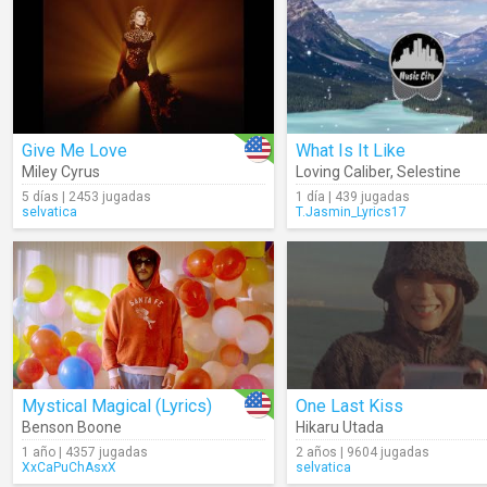
Give Me Love
What Is It Like
Miley Cyrus
Loving Caliber
,
Selestine
5 días | 2453 jugadas
1 día | 439 jugadas
selvatica
T.Jasmin_Lyrics17
Mystical Magical (Lyrics)
One Last Kiss
Benson Boone
Hikaru Utada
1 año | 4357 jugadas
2 años | 9604 jugadas
XxCaPuChAsxX
selvatica