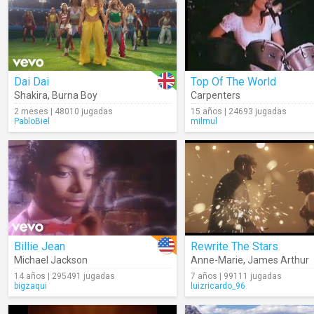
Dai Dai
Top Of The World
Shakira
,
Burna Boy
Carpenters
2 meses | 48010 jugadas
15 años | 24693 jugadas
PabloBiel
milmul
Billie Jean
Rewrite The Stars
Michael Jackson
Anne-Marie
,
James Arthur
14 años | 295491 jugadas
7 años | 99111 jugadas
bigzaqui
luizricardo_96