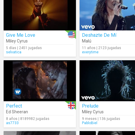
Give Me Love
Deshazte De Mí
Miley Cyrus
Malú
5 días | 2451 jugadas
11 años | 2123 jugadas
selvatica
everytime
Perfect
Prelude
Ed Sheeran
Miley Cyrus
8 años | 8189982 jugadas
9 meses | 136 jugadas
as7733
PabloBiel