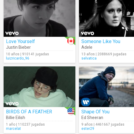
Love Yourself
Someone Like You
Justin Bieber
Adele
10 años | 910141 jugadas
13 años | 2088669 jugadas
luizricardo_96
selvatica
BIRDS OF A FEATHER
Shape Of You
Billie Eilish
Ed Sheeran
1 año | 110237 jugadas
9 años | 4461667 jugadas
marcelat
ester29