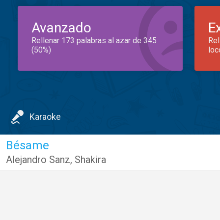
Avanzado
E
Rellenar 173 palabras al azar de 345
Rel
(50%)
loc
Karaoke
Bésame
Alejandro Sanz
,
Shakira