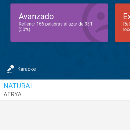
Avanzado
E
Rellenar 166 palabras al azar de 331
Rel
(50%)
loc
Karaoke
NATURAL
AERYA