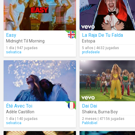
Easy
La Raja De Tu Falda
Midnight Til Morning
Estopa
1 día | 947 jugadas
5 años | 4632 jugadas
selvatica
profedeele
Été Avec Toi
Dai Dai
Adèle Castillon
Shakira
,
Burna Boy
1 día | 140 jugadas
2 meses | 47156 jugadas
selvatica
PabloBiel