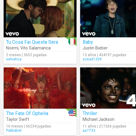
Tu Cosa Fai Questa Sera
Baby
Noemi
,
Vito Salamanca
Justin Bieber
2 meses | 3652 jugadas
13 años | 434197 jugadas
selvatica
sosad1209
The Fate Of Ophelia
Thriller
Taylor Swift
Michael Jackson
10 meses | 56234 jugadas
11 años | 217266 jugadas
PabloBiel
as7733