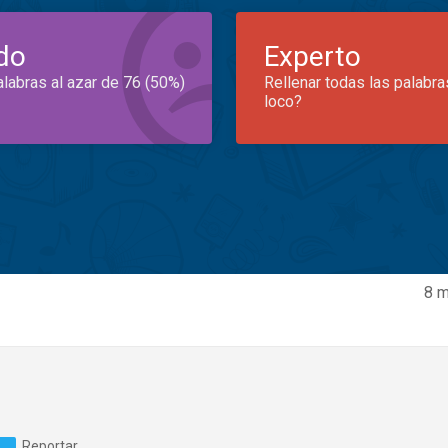
do
Experto
alabras al azar de 76 (50%)
Rellenar todas las palabra
loco?
8 m
Reportar