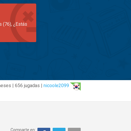
s (76), ¿Estás
eses | 656 jugadas |
nicoole2099
Comparte en: