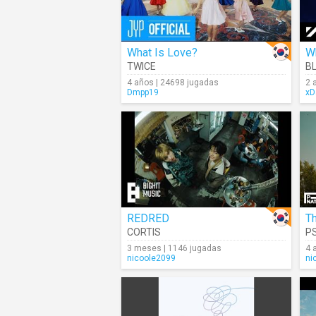
What Is Love?
W
TWICE
B
4 años | 24698 jugadas
2 
Dmpp19
xD
REDRED
Th
CORTIS
P
3 meses | 1146 jugadas
4 
nicoole2099
ni