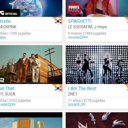
histle
SPAGHETTI
LACKPINK
LE SSERAFIM
,
J-Hope
años | 1295 jugadas
9 meses | 1969 jugadas
alyx
nicoole2099
at That
I Am The Best
SY
,
SUGA
2NE1
años | 3702 jugadas
11 años | 2178 jugadas
coole2099
luiza05_09