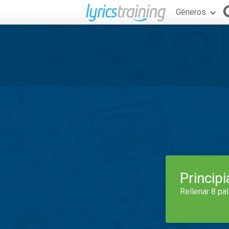
Géneros
Princip
Rellenar 8 pa