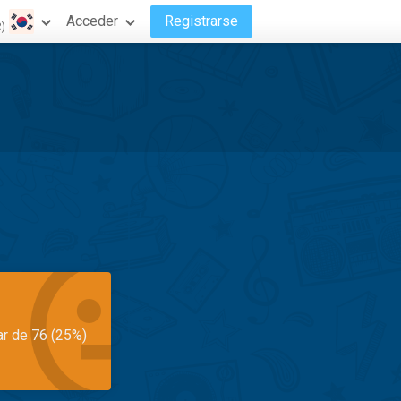
Acceder
Registrarse
R)
ar de 76 (25%)