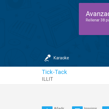
Avanza
Rellenar 38 p
Karaoke
Tick-Tack
ILLIT
Añadir
Imprimir