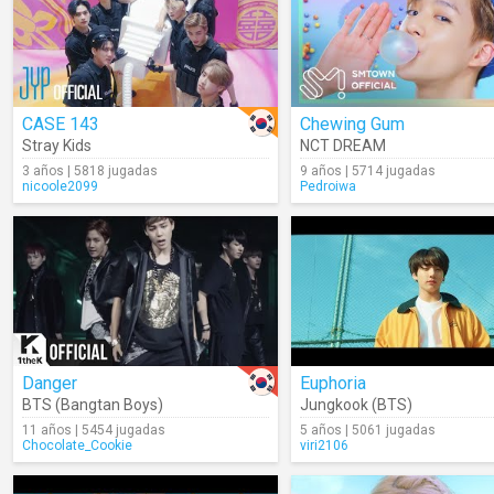
CASE 143
Chewing Gum
Stray Kids
NCT DREAM
3 años | 5818 jugadas
9 años | 5714 jugadas
nicoole2099
Pedroiwa
Danger
Euphoria
BTS (Bangtan Boys)
Jungkook (BTS)
11 años | 5454 jugadas
5 años | 5061 jugadas
Chocolate_Cookie
viri2106