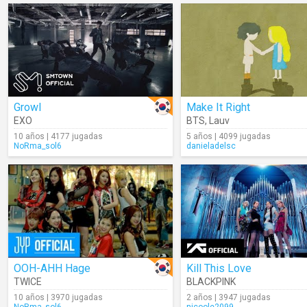
Growl
Make It Right
EXO
BTS
,
Lauv
10 años | 4177 jugadas
5 años | 4099 jugadas
NoRma_sol6
danieladelsc
OOH-AHH Hage
Kill This Love
TWICE
BLACKPINK
10 años | 3970 jugadas
2 años | 3947 jugadas