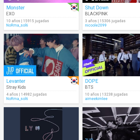
Monster
Shut Down
EXO
BLACKPINK
10 años | 15915 jugadas
3 años | 15306 jugadas
NoRma_sol6
nicoole2099
Levanter
DOPE
Stray Kids
BTS
4 años | 14982 jugadas
10 años | 13238 jugadas
NoRma_sol6
aimeekimlee