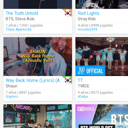
The Truth Untold
Red Lights
BTS
,
Steve Aoki
Stray Kids
7 años | 12061 jugadas
4 años | 8988 jugadas
Thais.Aparecida
nicoole2099
Way Back Home (Lyrics) (Acoustic)
TT
Shaun
TWICE
7 años | 8897 jugadas
9 años | 8573 jugadas
Grgmnz
xDalyx