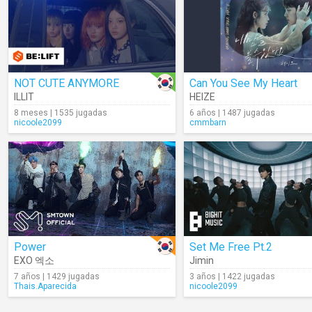
NOT CUTE ANYMORE
Can You See My Heart
ILLIT
HEIZE
8 meses | 1535 jugadas
6 años | 1487 jugadas
nicoole2099
cmmbarn
Power
Set Me Free Pt.2
EXO 엑소
Jimin
7 años | 1429 jugadas
3 años | 1422 jugadas
Thais.Aparecida
nicoole2099