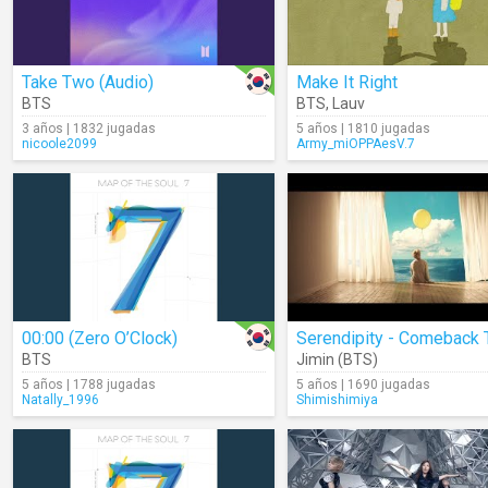
Take Two (Audio)
Make It Right
BTS
BTS
,
Lauv
3 años | 1832 jugadas
5 años | 1810 jugadas
nicoole2099
Army_miOPPAesV.7
00:00 (Zero O’Clock)
BTS
Jimin (BTS)
5 años | 1788 jugadas
5 años | 1690 jugadas
Natally_1996
Shimishimiya