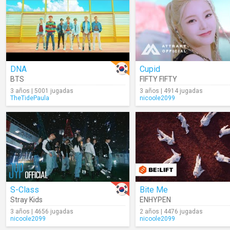
DNA
Cupid
BTS
FIFTY FIFTY
3 años | 5001 jugadas
3 años | 4914 jugadas
TheTidePaula
nicoole2099
S-Class
Bite Me
Stray Kids
ENHYPEN
3 años | 4656 jugadas
2 años | 4476 jugadas
nicoole2099
nicoole2099