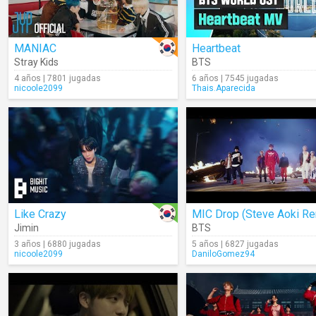
MANIAC
Heartbeat
Stray Kids
BTS
4 años | 7801 jugadas
6 años | 7545 jugadas
nicoole2099
Thais.Aparecida
Like Crazy
Jimin
BTS
3 años | 6880 jugadas
5 años | 6827 jugadas
nicoole2099
DaniloGomez94