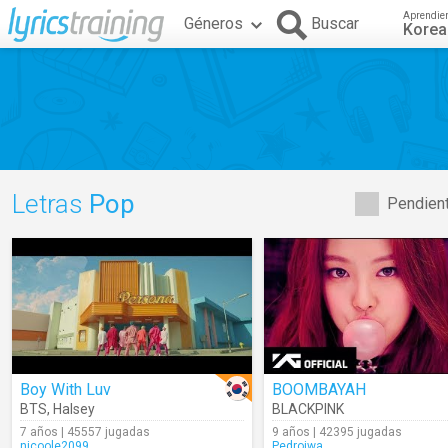
Aprendie
Géneros
Buscar
Kore
Letras
Pop
Pendient
Boy With Luv
BOOMBAYAH
BTS
,
Halsey
BLACKPINK
7 años | 45557 jugadas
9 años | 42395 jugadas
nicoole2099
Pedroiwa