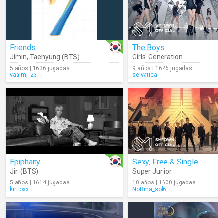
Friends
The Boys
Jimin
,
Taehyung (BTS)
Girls' Generation
5 años | 1636 jugadas
9 años | 1626 jugadas
vaalmj_23
selvatica
Epiphany
Sexy, Free & Single
Jin (BTS)
Super Junior
5 años | 1614 jugadas
10 años | 1600 jugadas
kiritoxx
NoRma_sol6