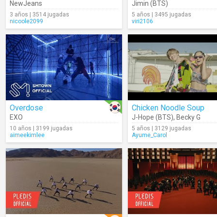
NewJeans
Jimin (BTS)
3 años | 3514 jugadas
5 años | 3495 jugadas
nicoole2099
viri2106
Overdose
Chicken Noodle Soup
EXO
J-Hope (BTS)
,
Becky G
10 años | 3199 jugadas
5 años | 3129 jugadas
aimeekimlee
Ayume_Carol