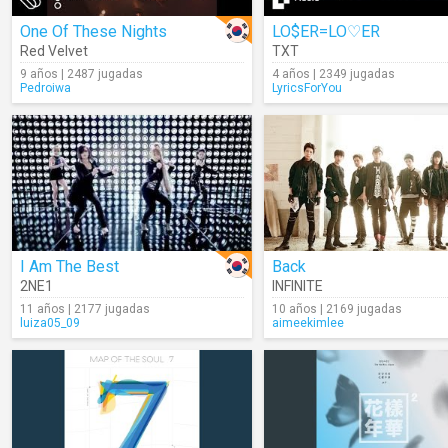
One Of These Nights
LO$ER=LO♡ER
Red Velvet
TXT
9 años | 2487 jugadas
4 años | 2349 jugadas
Pedroiwa
LyricsForYou
I Am The Best
Back
2NE1
INFINITE
11 años | 2177 jugadas
10 años | 2169 jugadas
luiza05_09
aimeekimlee