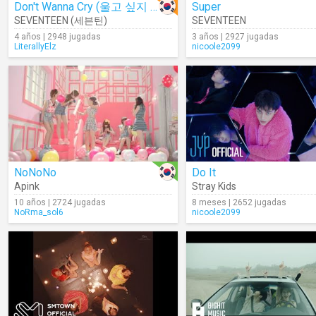
Don't Wanna Cry (울고 싶지 않아)
Super
SEVENTEEN (세븐틴)
SEVENTEEN
4 años | 2948 jugadas
3 años | 2927 jugadas
LiterallyElz
nicoole2099
NoNoNo
Do It
Apink
Stray Kids
10 años | 2724 jugadas
8 meses | 2652 jugadas
NoRma_sol6
nicoole2099