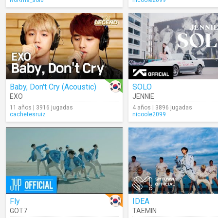
NoRma_sol6
nicoole2099
Baby, Don't Cry (Acoustic)
SOLO
EXO
JENNIE
11 años | 3916 jugadas
4 años | 3896 jugadas
cachetesruiz
nicoole2099
Fly
IDEA
GOT7
TAEMIN