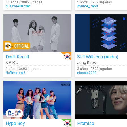
10 años | 3806 jugadas
5 años | 3752 jugadas
pussydestroyer
Ayume_Carol
Don't Recall
Still With You (Audio)
K.A.R.D
Jung Kook
9 años | 3603 jugadas
3 años | 3598 jugadas
NoRma_sol6
nicoole2099
Hype Boy
Promise