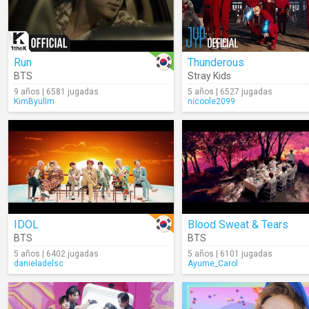
Run
Thunderous
BTS
Stray Kids
9 años | 6581 jugadas
5 años | 6527 jugadas
KimByulIm
nicoole2099
IDOL
Blood Sweat & Tears
BTS
BTS
5 años | 6402 jugadas
5 años | 6101 jugadas
danieladelsc
Ayume_Carol