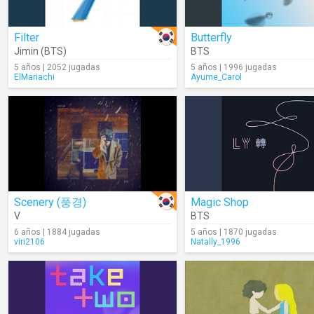
Filter
Butterfly
Jimin (BTS)
BTS
5 años | 2052 jugadas
5 años | 1996 jugadas
ElMariachi
Ayume_Carol
Scenery (풍경)
Magic Shop
V
BTS
6 años | 1884 jugadas
5 años | 1870 jugadas
viri2106
Natally_1996