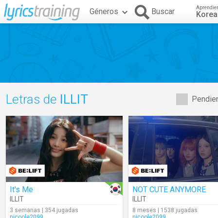
Aprendie
Géneros
Buscar
Kore
Letras de
ILLIT
Pendien
It's Me
NOT CUTE ANYMORE
ILLIT
ILLIT
3 semanas | 354 jugadas
8 meses | 1538 jugadas
nicoole2099
nicoole2099