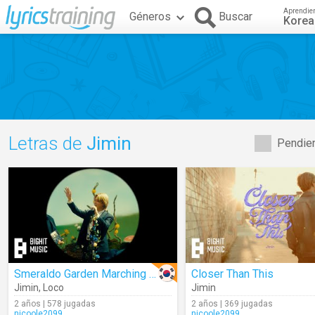
Aprendie
Géneros
Buscar
Kore
Letras de
Jimin
Pendien
Smeraldo Garden Marching Band
Closer Than This
Jimin
,
Loco
Jimin
2 años | 578 jugadas
2 años | 369 jugadas
nicoole2099
nicoole2099