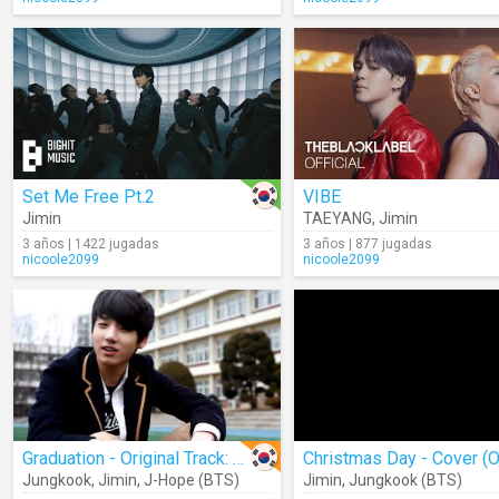
Set Me Free Pt.2
VIBE
Jimin
TAEYANG
,
Jimin
3 años | 1422 jugadas
3 años | 877 jugadas
nicoole2099
nicoole2099
Graduation - Original Track: Snoop Dogg & Wiz Khalifa Ft. Bruno Mars
Jungkook
,
Jimin
,
J-Hope (BTS)
Jimin
,
Jungkook (BTS)