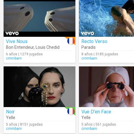
Vive Nous
Recto Verso
Bon Entendeur
,
Louis Chedid
Paradis
6 años | 1279 jugadas
8 años | 3185 jugadas
cmmbarn
cmmbarn
Noir
Vue D'en Face
Yelle
Yelle
5 años | 8151 jugadas
5 años | 561 jugadas
cmmbarn
cmmbarn