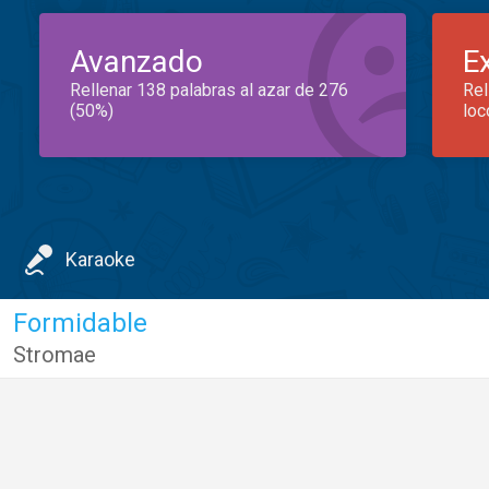
Avanzado
E
Rellenar 138 palabras al azar de 276
Rel
(50%)
loc
Karaoke
Formidable
Stromae