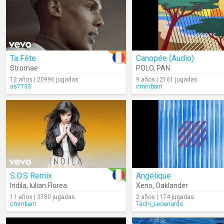
Ta Fête
Canopée (Audio)
Stromae
POLO
,
PAN
12 años | 20996 jugadas
9 años | 2161 jugadas
as7733
cmmbarn
S.O.S Remix
Angélique
Indila
,
Iulian Florea
Xeno
,
Oaklander
11 años | 3780 jugadas
2 años | 174 jugadas
cmmbarn
Tachi_Leoanardo