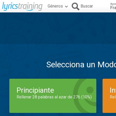
Apre
Géneros
Buscar
Fr
Selecciona un Mod
Principiante
I
Rellenar 28 palabras al azar de 276 (10%)
Rel