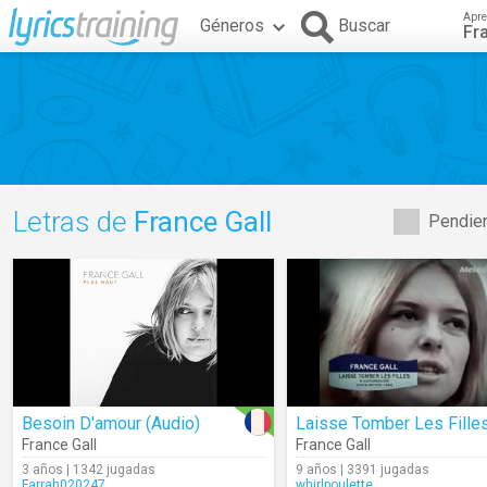
Apre
Géneros
Buscar
Fr
Letras de
France Gall
Pendien
Besoin D'amour (Audio)
Laisse Tomber Les Fille
France Gall
France Gall
3 años | 1342 jugadas
9 años | 3391 jugadas
Farrah020247
whirlpoulette