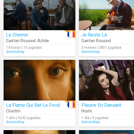
Le Chemin
Je Reste Là
Gaëtan Roussel
,
Achile
Gaëtan Roussel
14 horas | 15 jugadas
3 meses | 2801 jugadas
dominohey
dominohey
La Flame Qui Bat Le Froid
Pleurer En Dansant
Cloetim
Hoshi
1 año | 5242 jugadas
1 día | 9 jugadas
dominohey
dominohey