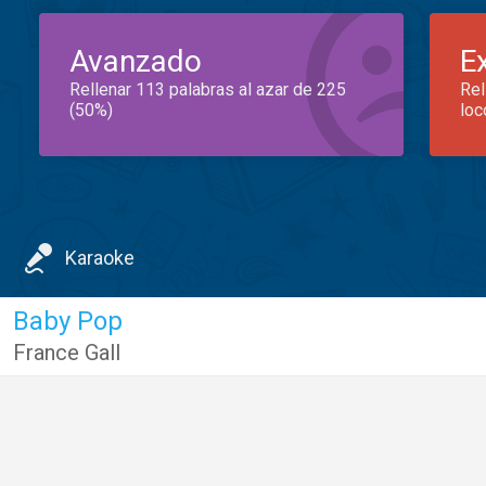
Avanzado
E
Rellenar 113 palabras al azar de 225
Rel
(50%)
loc
Karaoke
Baby Pop
France Gall