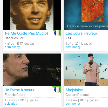
Ne Me Quitte Pas (Audio)
Les Jours Heureux
Jacques Brel
Zaz
4 años | 4997 jugadas
1 año | 274 jugadas
dominohey
dominohey
Je l'aime à mourir
Marjolaine
Francis Cabrel
Gaëtan Roussel
16 años | 27318 jugadas
8 meses | 1853 jugadas
selvatica
dominohey