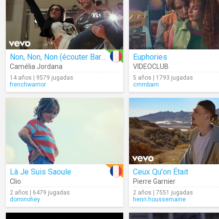
Non, Non, Non (écouter Barbara)
Euphories
Camélia Jordana
VIDEOCLUB
14 años | 9579 jugadas
5 años | 1793 jugadas
frenchwarrior
cmmbarn
Là Je Suis Saoule
Ceux Qu'on Était
Clio
Pierre Garnier
2 años | 6479 jugadas
2 años | 7551 jugadas
dominohey
henri.houssemaine