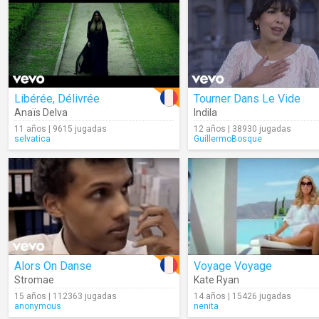
Libérée, Délivrée
Tourner Dans Le Vide
Anaïs Delva
Indila
11 años | 9615 jugadas
12 años | 38930 jugadas
selvatica
GuillermoBosque
Alors On Danse
Voyage Voyage
Stromae
Kate Ryan
15 años | 112363 jugadas
14 años | 15426 jugadas
anonymous
nenita