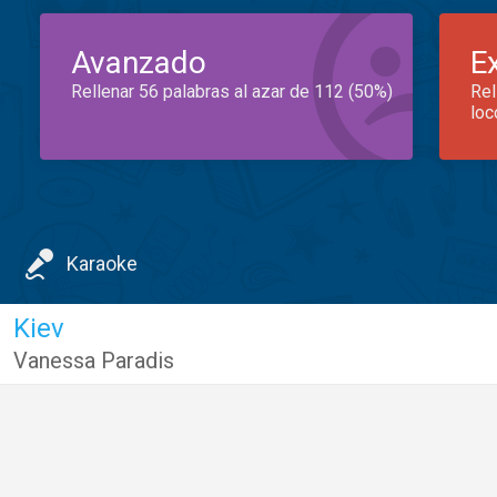
Avanzado
E
Rellenar 56 palabras al azar de 112 (50%)
Rel
loc
Karaoke
Kiev
Vanessa Paradis