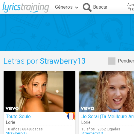
Apre
Géneros
Buscar
Fr
Letras por
Strawberry13
Pendien
Toute Seule
Je Serai (Ta Meilleure A
Lorie
Lorie
10 años | 684 jugadas
10 años | 2862 jugadas
Strawberry13
Strawberry13