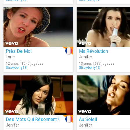
Près De Moi
Ma Révolution
Lorie
Jenifer
12 años | 1040 jugadas
13 años | 637 jugadas
Strawberry13
Strawberry13
Des Mots Qui Résonnent !
Au Soleil
Jenifer
Jenifer