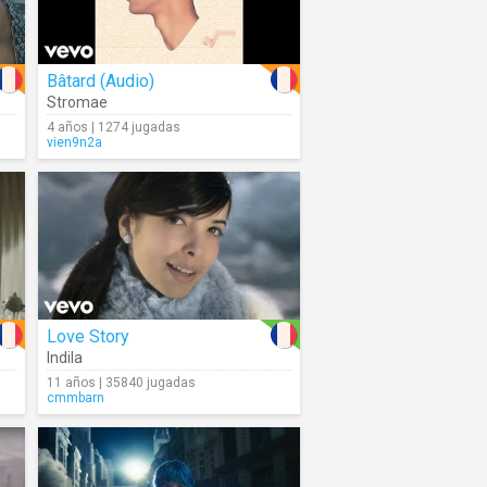
Bâtard (Audio)
Stromae
4 años | 1274 jugadas
vien9n2a
Love Story
Indila
11 años | 35840 jugadas
cmmbarn