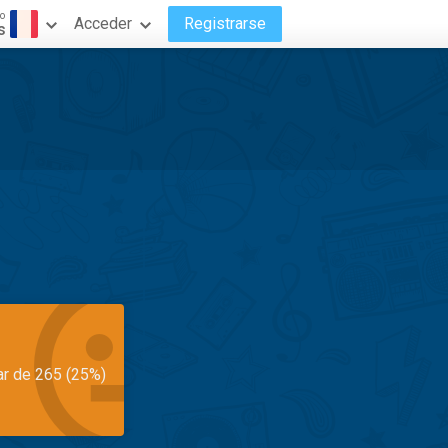
o
Acceder
Registrarse
s
ar de 265 (25%)