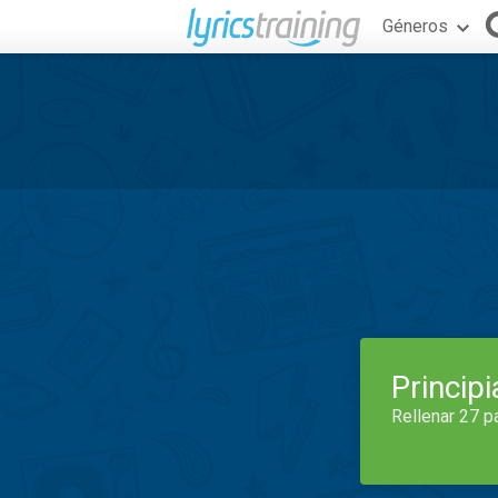
Géneros
Princip
Rellenar 27 p