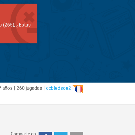
s (265), ¿Estás
7 años | 260 jugadas |
ccbledsoe2
Comparte en: