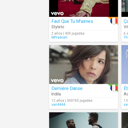
Faut Que Tu M'aimes
Ça
Styleto
Vi
2 años | 430 jugadas
6 
MPradosh
Th
Dernière Danse
Ét
Indila
Ad
12 años | 300765 jugadas
13
vari4444
se