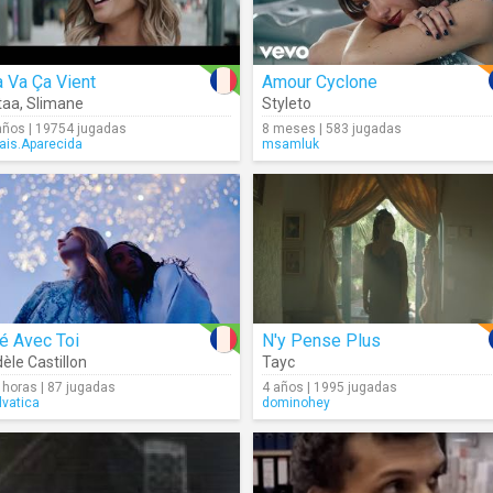
 Va Ça Vient
Amour Cyclone
taa
,
Slimane
Styleto
años | 19754 jugadas
8 meses | 583 jugadas
ais.Aparecida
msamluk
é Avec Toi
N'y Pense Plus
èle Castillon
Tayc
 horas | 87 jugadas
4 años | 1995 jugadas
lvatica
dominohey