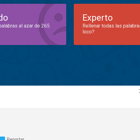
do
Experto
palabras al azar de 265
Rellenar todas las palabra
loco?
Reportar