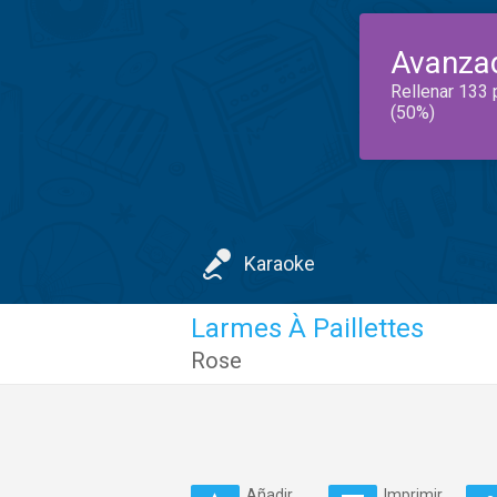
Avanza
Rellenar 133 
(50%)
Karaoke
Larmes À Paillettes
Rose
Añadir
Imprimir