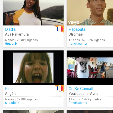
Djadja
Papaoutai
Aya Nakamura
Stromae
6 años | 26409 jugadas
12 años | 573976 jugadas
Grugonix
frenchwarrior
Flou
On Se Connaît
Angèle
Youssoupha
,
Ayna
6 años | 22389 jugadas
13 años | 1479 jugadas
MPradosh
frenchwarrior