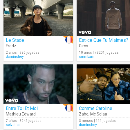
Le Stade
Est-ce Que Tu M'aimes?
Fredz
Gims
2 años | 986 jugadas
10 años | 73201 jugadas
dominohey
cmmbarn
Entre Toi Et Moi
Comme Caroline
Mathieu Edward
Zaho
,
Mc Solaa
7 años | 3945 jugadas
3 meses | 111 jugadas
selvatica
dominohey