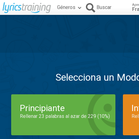
Apre
Géneros
Buscar
Fr
Selecciona un Mod
Principiante
I
Rellenar 23 palabras al azar de 229 (10%)
Rel