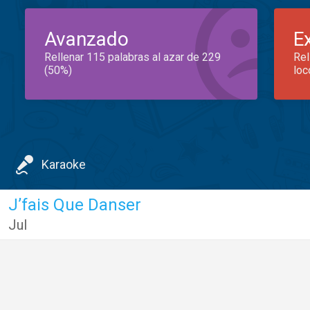
Avanzado
E
Rellenar 115 palabras al azar de 229
Rel
(50%)
loc
Karaoke
J’fais Que Danser
Jul