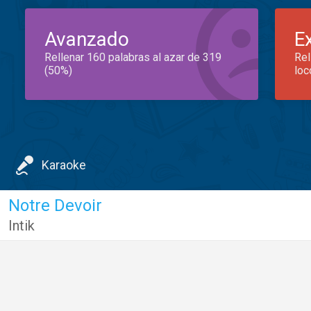
Avanzado
E
Rellenar 160 palabras al azar de 319
Rel
(50%)
loc
Karaoke
Notre Devoir
Intik