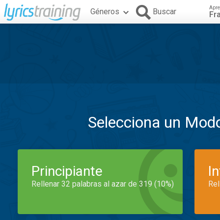
Apre
Géneros
Buscar
Fr
Selecciona un Mod
Principiante
I
Rellenar 32 palabras al azar de 319 (10%)
Rel