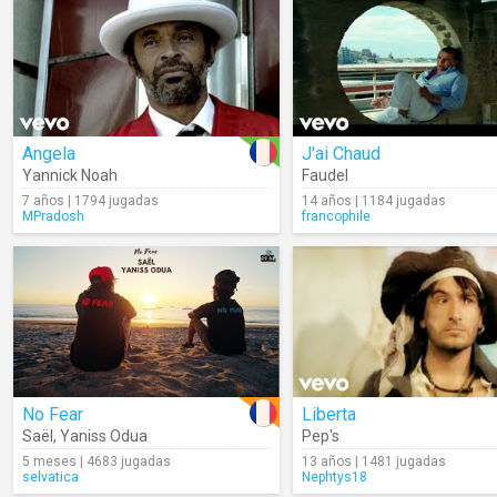
Angela
J'ai Chaud
Yannick Noah
Faudel
7 años | 1794 jugadas
14 años | 1184 jugadas
MPradosh
francophile
No Fear
Liberta
Saël
,
Yaniss Odua
Pep's
5 meses | 4683 jugadas
13 años | 1481 jugadas
selvatica
Nephtys18