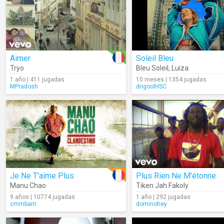
Aimer
Soleil Bleu
Tryo
Bleu Soleil
,
Luiza
1 año | 411 jugadas
10 meses | 1354 jugadas
MPradosh
drigoolHSC
Je Ne T'aime Plus
Plus Rien Ne M'étonne
Manu Chao
Tiken Jah Fakoly
9 años | 10774 jugadas
1 año | 292 jugadas
cmmbarn
dominohey