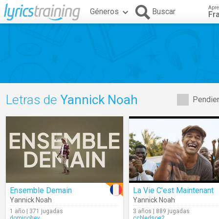
Apre
Géneros
Buscar
Fr
Letras de
Yannick Noah
Pendien
Ensemble Demain
La Vie C'est Maintenant
Yannick Noah
Yannick Noah
1 año | 371 jugadas
3 años | 889 jugadas
dominohey
ccbledsoe2