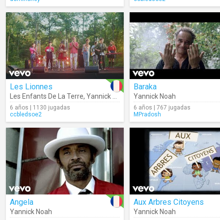
Les Lionnes
Baraka
Les Enfants De La Terre
,
Yannick Noah
Yannick Noah
6 años | 1130 jugadas
6 años | 767 jugadas
ccbledsoe2
MPradosh
Angela
Aux Arbres Citoyens
Yannick Noah
Yannick Noah