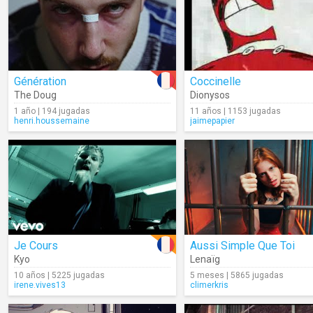
Génération
Coccinelle
The Doug
Dionysos
1 año | 194 jugadas
11 años | 1153 jugadas
henri.houssemaine
jaimepapier
Je Cours
Aussi Simple Que Toi
Kyo
Lenaïg
10 años | 5225 jugadas
5 meses | 5865 jugadas
irene.vives13
climerkris