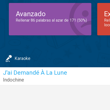
Avanzado
E
Rellenar 86 palabras al azar de 171 (50%)
Rel
loc
Karaoke
J'ai Demandé À La Lune
Indochine