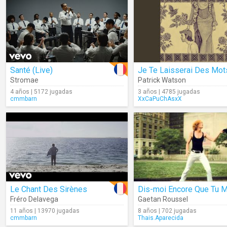
Santé (Live)
Stromae
Patrick Watson
4 años | 5172 jugadas
3 años | 4785 jugadas
cmmbarn
XxCaPuChAsxX
Le Chant Des Sirènes
Fréro Delavega
Gaetan Roussel
11 años | 13970 jugadas
8 años | 702 jugadas
cmmbarn
Thais.Aparecida