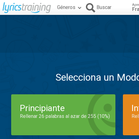
Apre
Géneros
Buscar
Fr
Selecciona un Mod
Principiante
I
Rellenar 26 palabras al azar de 255 (10%)
Rel