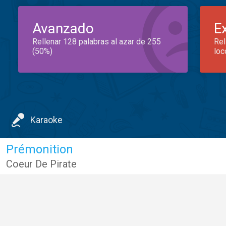
Avanzado
E
Rellenar 128 palabras al azar de 255
Rel
(50%)
loc
Karaoke
Prémonition
Coeur De Pirate