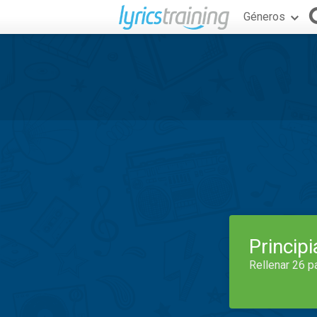
Géneros
Princip
Rellenar 26 p