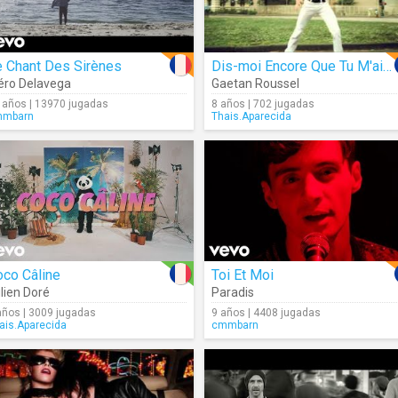
e Chant Des Sirènes
Dis-moi Encore Que Tu M'aimes
éro Delavega
Gaetan Roussel
 años | 13970 jugadas
8 años | 702 jugadas
mmbarn
Thais.Aparecida
oco Câline
Toi Et Moi
lien Doré
Paradis
años | 3009 jugadas
9 años | 4408 jugadas
ais.Aparecida
cmmbarn