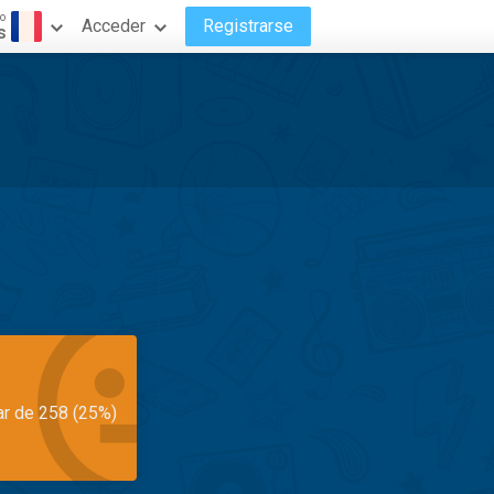
o
Acceder
Registrarse
s
ar de 258 (25%)