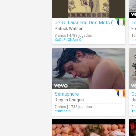
Je Te Laisserai Des Mots (Audio)
L
Patrick Watson
Fr
3 años | 4783 jugadas
10
XxCaPuChAsxX
c
Sémaphore
C
Requin Chagrin
Ju
7 años | 1733 jugadas
9 
cmmbarn
Th