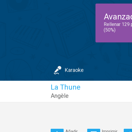
Avanza
Rellenar 129 
(50%)
Karaoke
La Thune
Angèle
Añadir
Imprimir