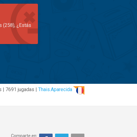
s (258), ¿Estás
s | 7691 jugadas |
Thais.Aparecida
Comparte en: