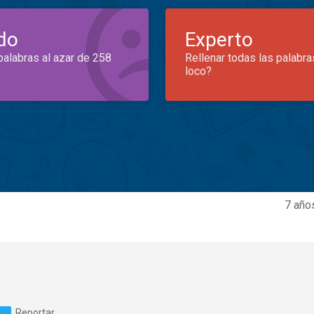
do
Experto
palabras al azar de 258
Rellenar todas las palabra
loco?
7 año
Reportar