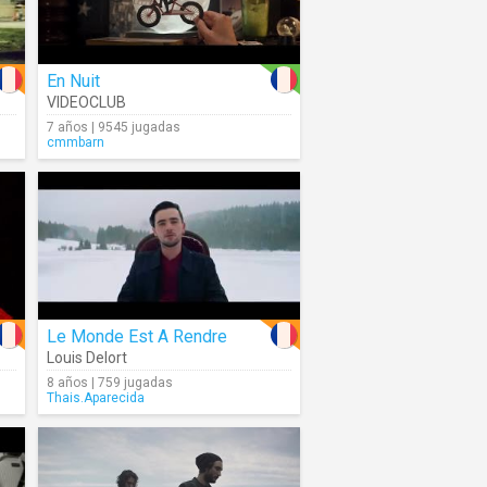
En Nuit
VIDEOCLUB
7 años | 9545 jugadas
cmmbarn
Le Monde Est A Rendre
Louis Delort
8 años | 759 jugadas
Thais.Aparecida