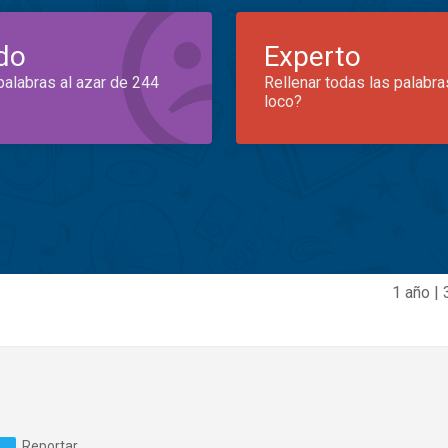
do
Experto
palabras al azar de 244
Rellenar todas las palabra
loco?
1 año |
Reportar