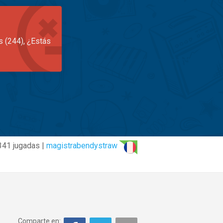
s (244), ¿Estás
 341 jugadas |
magistrabendystraw
Comparte en: