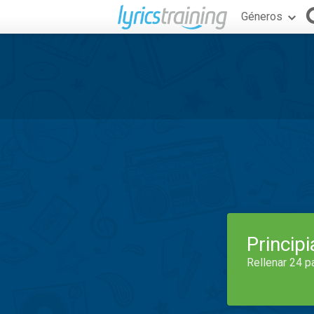
Géneros
Princip
Rellenar 24 p