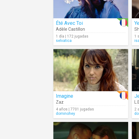
Été Avec Toi
Y
Adèle Castillon
Sh
1 día | 172 jugadas
1 
selvatica
is
Imagine
J
Zaz
L.
4 años | 7701 jugadas
2 
dominohey
do