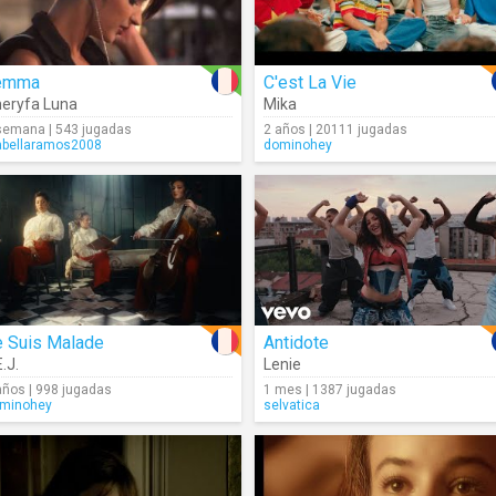
emma
C'est La Vie
eryfa Luna
Mika
semana | 543 jugadas
2 años | 20111 jugadas
abellaramos2008
dominohey
e Suis Malade
Antidote
E.J.
Lenie
años | 998 jugadas
1 mes | 1387 jugadas
minohey
selvatica