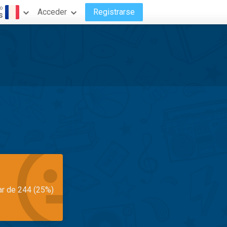
o
Acceder
Registrarse
s
ar de 244 (25%)