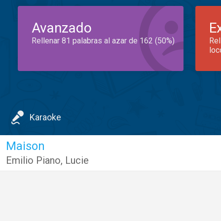
Avanzado
E
Rellenar 81 palabras al azar de 162 (50%)
Rel
loc
Karaoke
Maison
Emilio Piano
,
Lucie