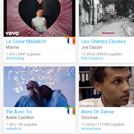
Le Coeur Maladroit
Les Champs Elysées
Marine
Joe Dassin
1 año | 6847 jugadas
12 años | 88605 jugadas
dominohey
frenchwarrior
Été Avec Toi
Alors On Danse
Adèle Castillon
Stromae
1 día | 140 jugadas
15 años | 112386 jugadas
selvatica
anonymous