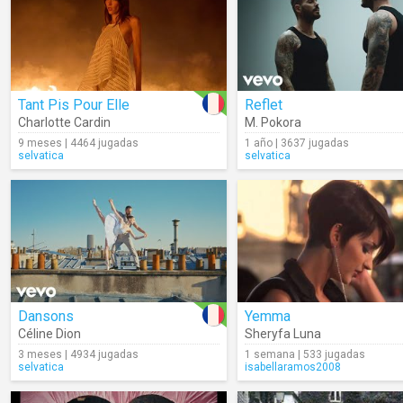
Tant Pis Pour Elle
Reflet
Charlotte Cardin
M. Pokora
9 meses | 4464 jugadas
1 año | 3637 jugadas
selvatica
selvatica
Dansons
Yemma
Céline Dion
Sheryfa Luna
3 meses | 4934 jugadas
1 semana | 533 jugadas
selvatica
isabellaramos2008