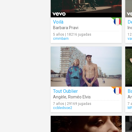
Voilà
D
Barbara Pravi
In
5 años | 18216 jugadas
12
cmmbarn
va
Tout Oublier
Ba
Angèle
,
Roméo Elvis
An
7 años | 29169 jugadas
7 
ccbledsoe2
MP