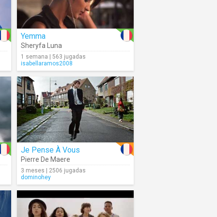
Yemma
Sheryfa Luna
1 semana | 563 jugadas
isabellaramos2008
Je Pense À Vous
Pierre De Maere
3 meses | 2506 jugadas
dominohey