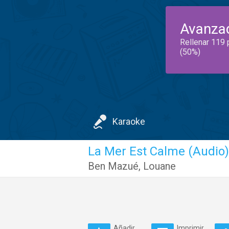
Avanza
Rellenar 119 
(50%)
Karaoke
La Mer Est Calme (Audio)
Ben Mazué
,
Louane
Añadir
Imprimir