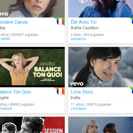
ernière Danse
Été Avec Toi
dila
Adèle Castillon
 años | 300907 jugadas
3 días | 283 jugadas
ri4444
selvatica
lance Ton Quoi
Love Story
gèle
Indila
años | 49860 jugadas
11 años | 35870 jugadas
radosh
cmmbarn