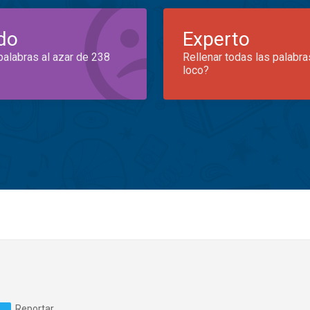
do
Experto
palabras al azar de 238
Rellenar todas las palabra
loco?
Reportar