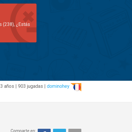
s (238), ¿Estás
3 años | 903 jugadas |
dominohey
Comparte en: