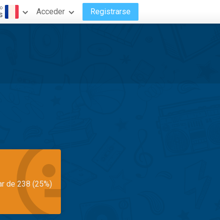
o
Acceder
Registrarse
s
ar de 238 (25%)