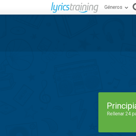
Géneros
Princip
Rellenar 24 p