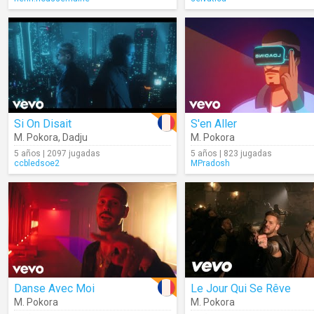
Si On Disait
S'en Aller
M. Pokora
,
Dadju
M. Pokora
5 años | 2097 jugadas
5 años | 823 jugadas
ccbledsoe2
MPradosh
Danse Avec Moi
Le Jour Qui Se Rêve
M. Pokora
M. Pokora