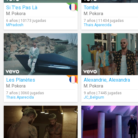
Si T'es Pas Là
Tombé
M. Pokora
M. Pokora
6 años | 10173 jugadas
7 años | 11434 jugadas
MPradosh
Thais.Aparecida
Les Planètes
Alexandrie, Alexandra
M. Pokora
M. Pokora
7 años | 3060 jugadas
9 años | 7445 jugadas
Thais.Aparecida
JC_Belgium