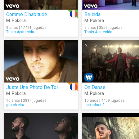
Comme D'habitude
Belinda
M. Pokora
M. Pokora
9 años | 17421 jugadas
9 años | 3557 jugadas
Thais.Aparecida
Thais.Aparecida
Juste Une Photo De Toi
On Danse
M. Pokora
M. Pokora
10 años | 2814 jugadas
10 años | 4409 jugadas
gtbteixeira
ccbledsoe2