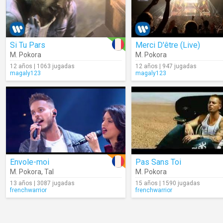
Si Tu Pars
Merci D'être (Live)
M. Pokora
M. Pokora
12 años | 1063 jugadas
12 años | 947 jugadas
magaly123
magaly123
Envole-moi
Pas Sans Toi
M. Pokora
,
Tal
M. Pokora
13 años | 3087 jugadas
15 años | 1590 jugadas
frenchwarrior
frenchwarrior