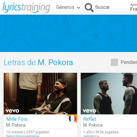
Apre
Géneros
Buscar
Fr
Letras de
M. Pokora
Pendien
Mille Fois
Reflet
M. Pokora
M. Pokora
10 meses | 2397 jugadas
1 año | 3636 jugadas
henri.houssemaine
selvatica