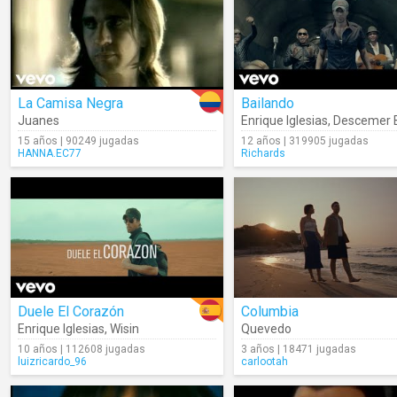
La Camisa Negra
Bailando
Juanes
Enrique Iglesias
,
Descemer 
15 años | 90249 jugadas
12 años | 319905 jugadas
HANNA.EC77
Richards
Duele El Corazón
Columbia
Enrique Iglesias
,
Wisin
Quevedo
10 años | 112608 jugadas
3 años | 18471 jugadas
luizricardo_96
carlootah