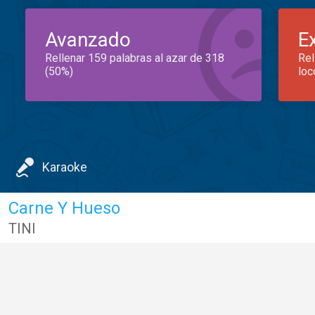
Avanzado
E
Rellenar 159 palabras al azar de 318
Rel
(50%)
loc
Karaoke
Carne Y Hueso
TINI