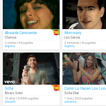
Absurda Cenicienta
Morrissey
Chenoa
Leo García
2 meses | 54 jugadas
2 semanas | 43 jugadas
Grgmnz
Grgmnz
Sofia
Como Lo Hacen Los Loc
Álvaro Soler
Sofia Ellar
10 años | 325896 jugadas
1 mes | 2520 jugadas
Utsav05
selvatica