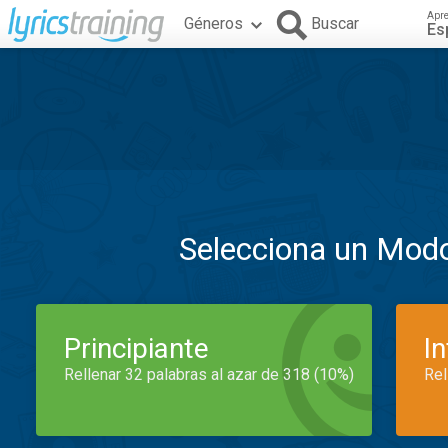
Apr
Géneros
Buscar
Es
Selecciona un Mod
Principiante
I
Rellenar 32 palabras al azar de 318 (10%)
Rel