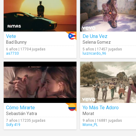
Vete
De Una Vez
Bad Bunny
Selena Gomez
6 años | 17704 jugadas
5 años | 17457 jugadas
as7733
luizricardo_96
Cómo Mirarte
Yo Más Te Adoro
Sebastián Yatra
Morat
7 años | 17235 jugadas
9 años | 16881 jugadas
Sofy.419
Morre_PL