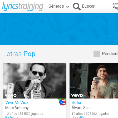
Apr
Géneros
Buscar
Es
Letras
Pop
Pendient
Vivir Mi Vida
Sofia
Marc Anthony
Álvaro Soler
12 años | 554530 jugadas
10 años | 325902 jugadas
Richards
Utsav05