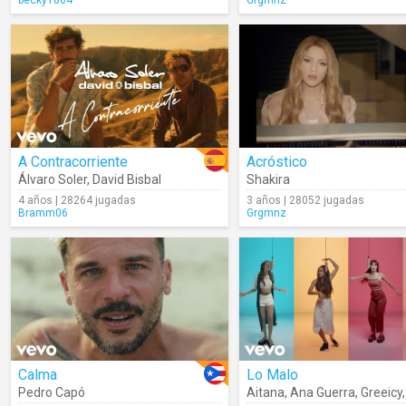
becky1804
Grgmnz
A Contracorriente
Acróstico
Álvaro Soler
,
David Bisbal
Shakira
4 años | 28264 jugadas
3 años | 28052 jugadas
Bramm06
Grgmnz
Calma
Lo Malo
Pedro Capó
Aitana
,
Ana Guerra
,
Greeicy