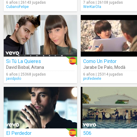
6 años | 26143 jugadas
7 años | 26108 jugadas
CubanoFelipe
WerKarOla
Si Tú La Quieres
Como Un Pintor
David Bisbal
,
Aitana
Jarabe De Palo
,
Modà
6 años | 25368 jugadas
6 años | 25314 jugadas
javidpolo
profedeele
El Perdedor
506