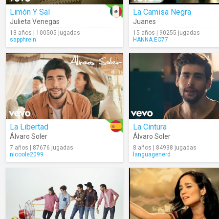
Limón Y Sal
La Camisa Negra
Julieta Venegas
Juanes
13 años | 100505 jugadas
15 años | 90255 jugadas
sapphrein
HANNA.EC77
La Libertad
La Cintura
Álvaro Soler
Álvaro Soler
7 años | 87676 jugadas
8 años | 84938 jugadas
nicoole2099
languagenerd