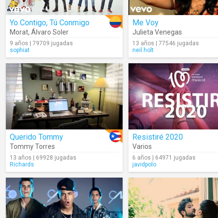
Yo Contigo, Tú Conmigo
Me Voy
Morat
,
Álvaro Soler
Julieta Venegas
9 años | 79709 jugadas
13 años | 77546 jugadas
sophiat
neil.holt
Querido Tommy
Resistiré 2020
Tommy Torres
Varios
13 años | 69928 jugadas
6 años | 64971 jugadas
Richards
javidpolo