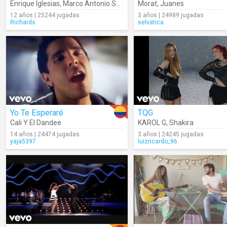
Enrique Iglesias
,
Marco Antonio Solís
Morat
,
Juanes
12 años | 25244 jugadas
3 años | 24989 jugadas
Richards
selvatica
Yo Te Esperaré
TQG
Cali Y El Dandee
KAROL G
,
Shakira
14 años | 24474 jugadas
3 años | 24245 jugadas
yaja5397
luizricardo_96