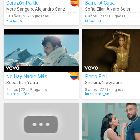
Corazón Partío
Barrer A Casa
Ivete Sangalo
,
Alejandro Sanz
Sofía Ellar
,
Álvaro Soler
11 años | 23716 jugadas
6 años | 23701 jugadas
Richards
selvatica
No Hay Nadie Más
Perro Fiel
Sebastián Yatra
Shakira
,
Nicky Jam
7 años | 22959 jugadas
8 años | 22797 jugadas
anareginafdz9
luizricardo_96