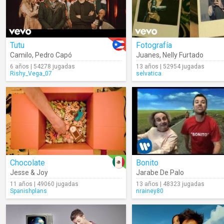
Tutu
Fotografía
Camilo
,
Pedro Capó
Juanes
,
Nelly Furtado
6 años | 54278 jugadas
13 años | 52954 jugadas
Rishy_Vega_07
selvatica
Chocolate
Bonito
Jesse & Joy
Jarabe De Palo
11 años | 49060 jugadas
13 años | 48323 jugadas
Spanishplans
nrainey80