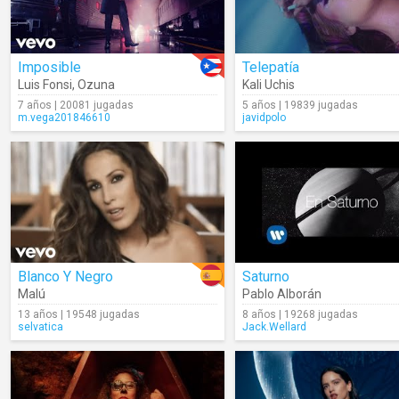
Imposible
Telepatía
Luis Fonsi
,
Ozuna
Kali Uchis
7 años | 20081 jugadas
5 años | 19839 jugadas
m.vega201846610
javidpolo
Blanco Y Negro
Saturno
Malú
Pablo Alborán
13 años | 19548 jugadas
8 años | 19268 jugadas
selvatica
Jack.Wellard