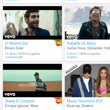
El Mismo Sol
Robarte Un Beso
Álvaro Soler
Carlos Vives
,
Sebastián Yat
10 años | 209033 jugadas
9 años | 148964 jugadas
ConstanzaM
Cristin2
Duele El Corazón
Music Sessions #53
Enrique Iglesias
,
Wisin
Bizarrap
,
Shakira