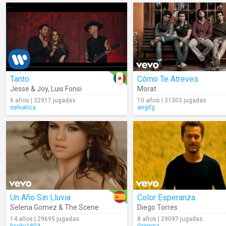
Tanto
Cómo Te Atreves
Jesse & Joy
,
Luis Fonsi
Morat
6 años | 32917 jugadas
10 años | 31303 jugadas
selvatica
angifg
Un Año Sin Lluvia
Color Esperanza
Selena Gomez & The Scene
Diego Torres
14 años | 29695 jugadas
8 años | 29097 jugadas