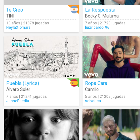
Te Creo
La Respuesta
TINI
Becky G
,
Maluma
13 años | 21879 jugadas
7 años | 21720 jugadas
NeylaXiomara
luizricardo_96
Puebla (Lyrics)
Ropa Cara
Álvaro Soler
Camilo
7 años | 21241 jugadas
5 años | 21209 jugadas
JessePaedia
selvatica