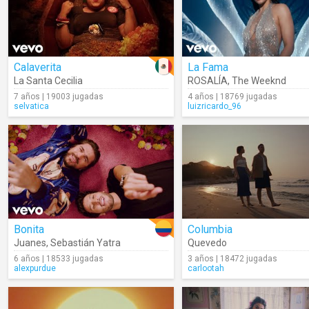
Calaverita
La Fama
La Santa Cecilia
ROSALÍA
,
The Weeknd
7 años | 19003 jugadas
4 años | 18769 jugadas
selvatica
luizricardo_96
Bonita
Columbia
Juanes
,
Sebastián Yatra
Quevedo
6 años | 18533 jugadas
3 años | 18472 jugadas
alexpurdue
carlootah