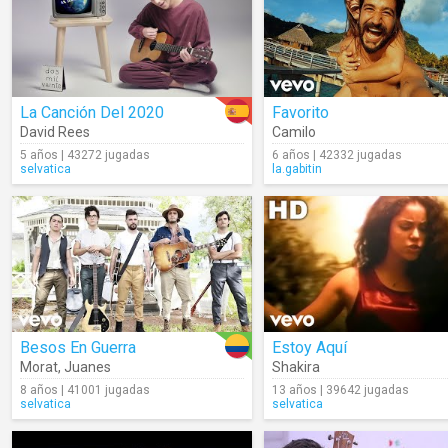
La Canción Del 2020
Favorito
David Rees
Camilo
5 años | 43272 jugadas
6 años | 42332 jugadas
selvatica
la.gabitin
Besos En Guerra
Estoy Aquí
Morat
,
Juanes
Shakira
8 años | 41001 jugadas
13 años | 39642 jugadas
selvatica
selvatica