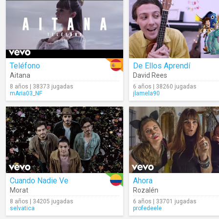
Teléfono
De Ellos Aprendí
Aitana
David Rees
8 años | 38373 jugadas
6 años | 38260 jugadas
mAria03_NF
jlamela90
Cuando Nadie Ve
Ahora
Morat
Rozalén
8 años | 34205 jugadas
6 años | 33701 jugadas
selvatica
profedeele