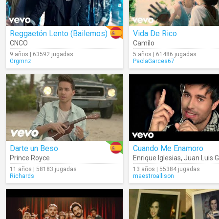
Reggaetón Lento (Bailemos)
Vida De Rico
CNCO
Camilo
9 años | 63592 jugadas
5 años | 61486 jugadas
Grgmnz
PaolaGarces67
Darte un Beso
Cuando Me Enamoro
Prince Royce
Enrique Iglesias
,
Juan Luis 
11 años | 58183 jugadas
13 años | 55384 jugadas
Richards
maestroallison