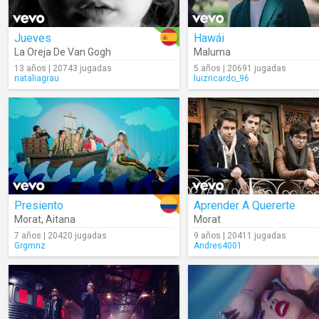
Jueves
Hawái
La Oreja De Van Gogh
Maluma
13 años | 20743 jugadas
5 años | 20691 jugadas
nataliagrau
luizricardo_96
Presiento
Aprender A Quererte
Morat
,
Aitana
Morat
7 años | 20420 jugadas
9 años | 20411 jugadas
Grgmnz
Andres4001