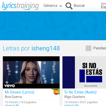
Apr
Géneros
Buscar
Es
Letras por
isheng148
Pendien
Mi Deseo (Lyrics)
Si No Estás (Audio)
Ana Guerra
Iñigo Quintero
10 meses | 163 jugadas
10 meses | 5527 jugadas
isheng148
isheng148