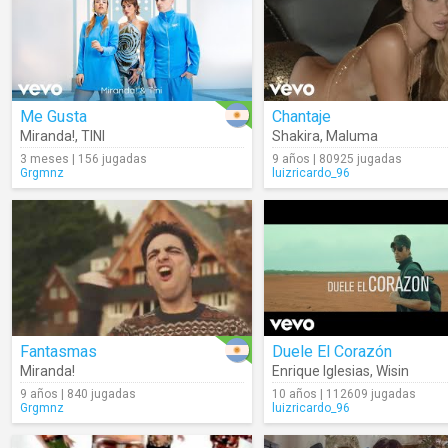
Me Gusta
Chantaje
Miranda!
,
TINI
Shakira
,
Maluma
3 meses | 156 jugadas
9 años | 80925 jugadas
Grgmnz
luizricardo_96
Fantasmas
Duele El Corazón
Miranda!
Enrique Iglesias
,
Wisin
9 años | 840 jugadas
10 años | 112609 jugadas
Grgmnz
luizricardo_96