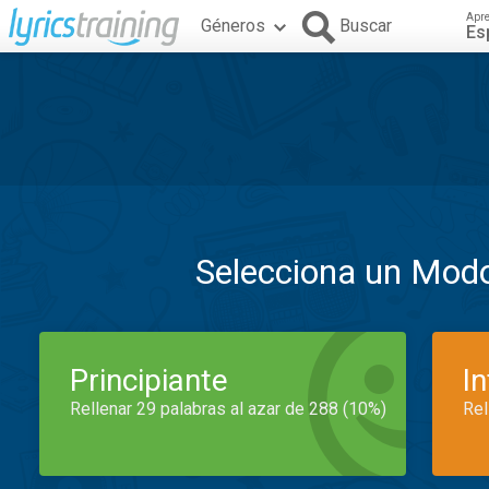
Apr
Géneros
Buscar
Es
Selecciona un Mod
Principiante
I
Rellenar 29 palabras al azar de 288 (10%)
Rel