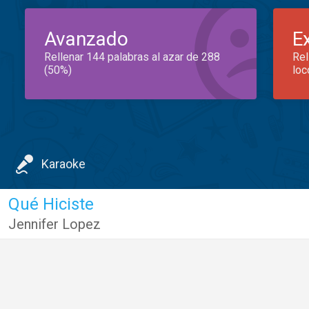
Avanzado
E
Rellenar 144 palabras al azar de 288
Rel
(50%)
loc
Karaoke
Qué Hiciste
Jennifer Lopez