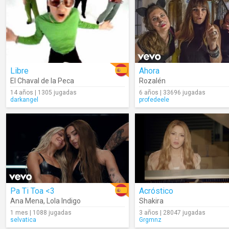
Libre
Ahora
El Chaval de la Peca
Rozalén
14 años | 1305 jugadas
6 años | 33696 jugadas
darkangel
profedeele
Pa Ti Toa <3
Acróstico
Ana Mena
,
Lola Indigo
Shakira
1 mes | 1088 jugadas
3 años | 28047 jugadas
selvatica
Grgmnz