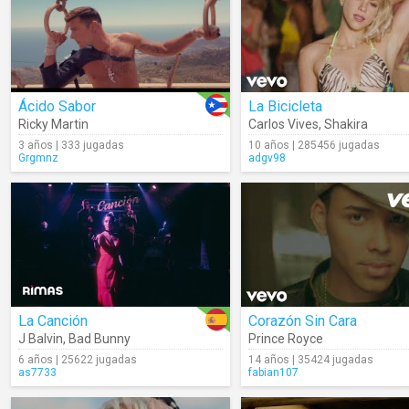
Ácido Sabor
La Bicicleta
Ricky Martin
Carlos Vives
,
Shakira
3 años | 333 jugadas
10 años | 285456 jugadas
Grgmnz
adgv98
La Canción
Corazón Sin Cara
J Balvin
,
Bad Bunny
Prince Royce
6 años | 25622 jugadas
14 años | 35424 jugadas
as7733
fabian107