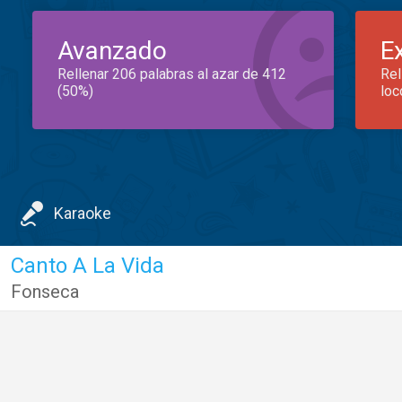
Avanzado
E
Rellenar 206 palabras al azar de 412
Rel
(50%)
loc
Karaoke
Canto A La Vida
Fonseca