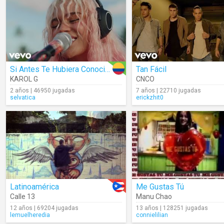
Si Antes Te Hubiera Conocido
Tan Fácil
KAROL G
CNCO
2 años | 46950 jugadas
7 años | 22710 jugadas
selvatica
erickzhit0
Latinoamérica
Me Gustas Tú
Calle 13
Manu Chao
12 años | 69204 jugadas
13 años | 128251 jugadas
lemuelheredia
connielilian