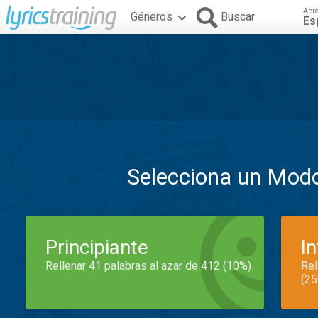
Apr
Géneros
Buscar
Es
Selecciona un Mod
Principiante
I
Rellenar 41 palabras al azar de 412 (10%)
Rel
(25