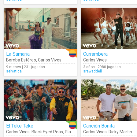
La Samaria
Currambera
Bomba Estéreo
,
Carlos Vives
Carlos Vives
9 meses | 231 jugadas
3 años | 2980 jugadas
selvatica
srawaddell
El Teke Teke
Canción Bonita
Carlos Vives
,
Black Eyed Peas
,
Play-N-Skillz
Carlos Vives
,
Ricky Martin