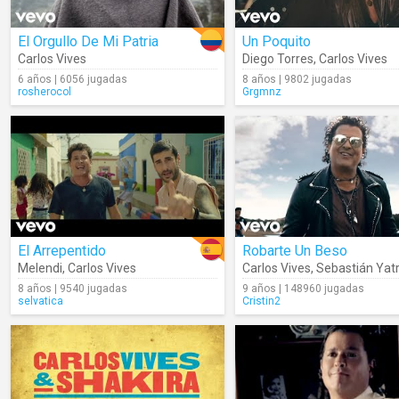
El Orgullo De Mi Patria
Un Poquito
Carlos Vives
Diego Torres
,
Carlos Vives
6 años | 6056 jugadas
8 años | 9802 jugadas
rosherocol
Grgmnz
El Arrepentido
Robarte Un Beso
Melendi
,
Carlos Vives
Carlos Vives
,
Sebastián Yat
8 años | 9540 jugadas
9 años | 148960 jugadas
selvatica
Cristin2