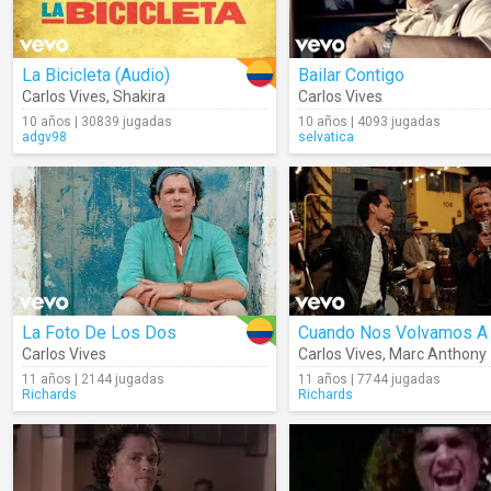
La Bicicleta (Audio)
Bailar Contigo
Carlos Vives
,
Shakira
Carlos Vives
10 años | 30839 jugadas
10 años | 4093 jugadas
adgv98
selvatica
La Foto De Los Dos
Carlos Vives
Carlos Vives
,
Marc Anthony
11 años | 2144 jugadas
11 años | 7744 jugadas
Richards
Richards