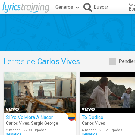
Apr
Géneros
Buscar
Es
Letras de
Carlos Vives
Pendien
Si Yo Volviera A Nacer
Te Dedico
Carlos Vives
,
Sergio George
Carlos Vives
2 meses | 2290 jugadas
6 meses | 2332 jugadas
selvatica
selvatica