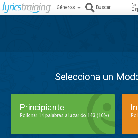
Apr
Géneros
Buscar
Es
Selecciona un Mod
Principiante
I
Rellenar 14 palabras al azar de 143 (10%)
Rel