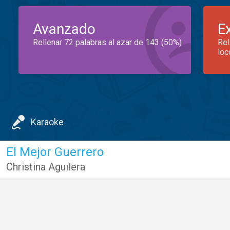
Avanzado
E
Rellenar 72 palabras al azar de 143 (50%)
Rel
loc
Karaoke
El Mejor Guerrero
Christina Aguilera