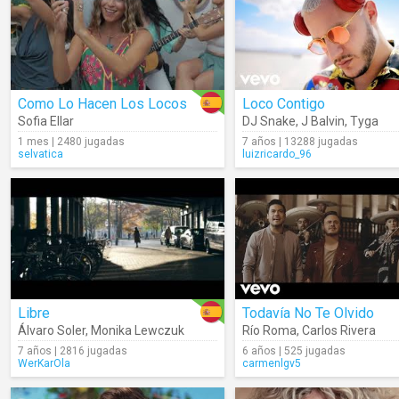
Como Lo Hacen Los Locos
Loco Contigo
Sofia Ellar
DJ Snake
,
J Balvin
,
Tyga
1 mes | 2480 jugadas
7 años | 13288 jugadas
selvatica
luizricardo_96
Libre
Todavía No Te Olvido
Álvaro Soler
,
Monika Lewczuk
Río Roma
,
Carlos Rivera
7 años | 2816 jugadas
6 años | 525 jugadas
WerKarOla
carmenlgv5