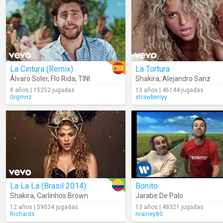
La Cintura (Remix)
La Tortura
Álvaro Soler
,
Flo Rida
,
TINI
Shakira
,
Alejandro Sanz
8 años | 15252 jugadas
13 años | 46144 jugadas
Grgmnz
strawberryy
La La La (Brasil 2014)
Bonito
Shakira
,
Carlinhos Brown
Jarabe De Palo
12 años | 59034 jugadas
13 años | 48321 jugadas
Richards
nrainey80