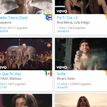
dre Tierra (Oye)
Pa Ti Toa <3
hayanne
Ana Mena
,
Lola Indigo
años | 50171 jugadas
1 mes | 1084 jugadas
bri999
selvatica
e Que Te Vas
Sofia
a*Ash
,
Matisse
Álvaro Soler
años | 1823 jugadas
10 años | 325890 jugadas
ri2106
Utsav05