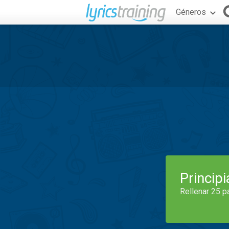
Géneros
Princip
Rellenar 25 p