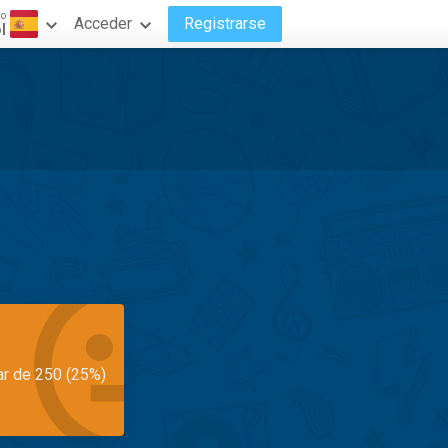
do
Acceder
Registrarse
l
ar de 250 (25%)