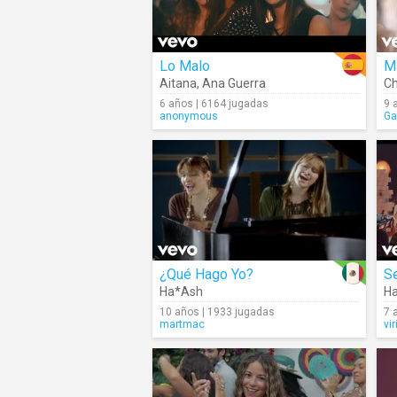
Lo Malo
Ma
Aitana
,
Ana Guerra
C
6 años | 6164 jugadas
9 
anonymous
Ga
¿Qué Hago Yo?
S
Ha*Ash
H
10 años | 1933 jugadas
7 
martmac
vi