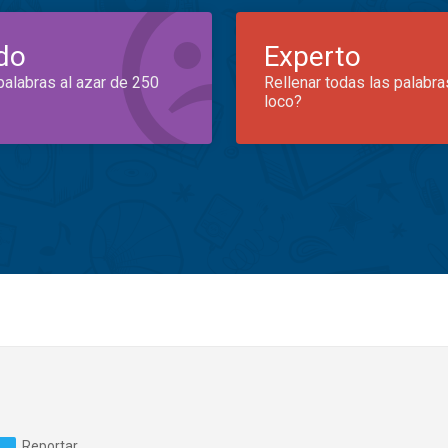
do
Experto
palabras al azar de 250
Rellenar todas las palabra
loco?
Reportar