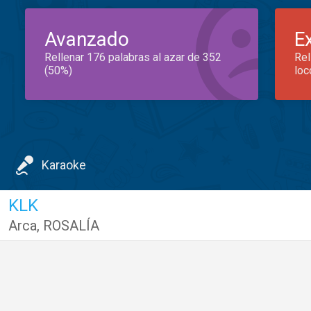
Avanzado
E
Rellenar 176 palabras al azar de 352
Rel
(50%)
loc
Karaoke
KLK
Arca
,
ROSALÍA