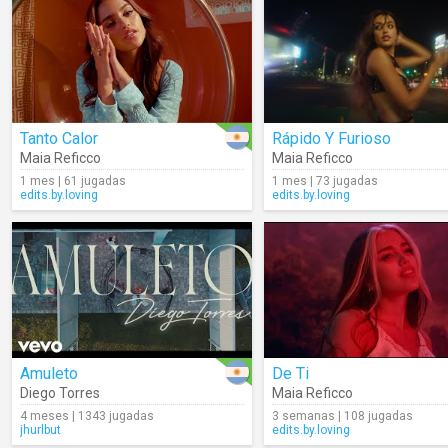
Tanto Calor
Rápido Y Furioso
Maia Reficco
Maia Reficco
1 mes | 61 jugadas
1 mes | 73 jugadas
edits.by.loving
edits.by.loving
Amuleto
De Ti
Diego Torres
Maia Reficco
4 meses | 1343 jugadas
3 semanas | 108 jugadas
jhurlbut
edits.by.loving