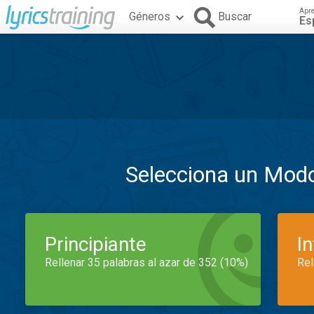
Apr
Géneros
Buscar
Es
Selecciona un Mod
Principiante
I
Rellenar 35 palabras al azar de 352 (10%)
Rel