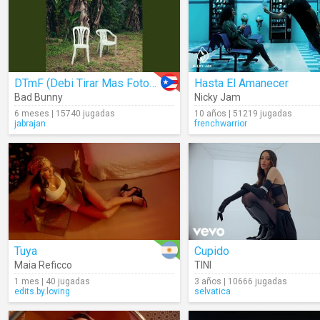
DTmF (Debi Tirar Mas Fotos) (Audio)
Hasta El Amanecer
Bad Bunny
Nicky Jam
6 meses | 15740 jugadas
10 años | 51219 jugadas
jabrajan
frenchwarrior
Tuya
Cupido
Maia Reficco
TINI
1 mes | 40 jugadas
3 años | 10666 jugadas
edits.by.loving
selvatica