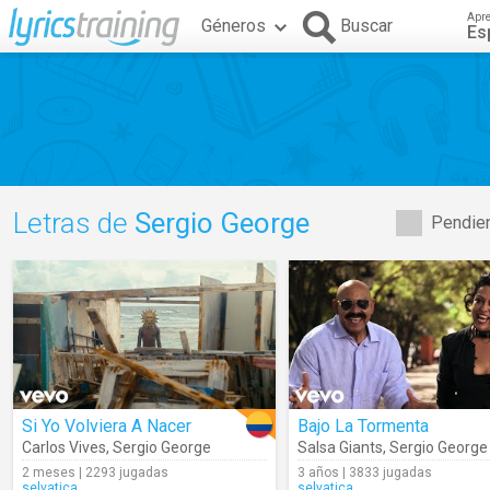
Apr
Géneros
Buscar
Es
Letras de
Sergio George
Pendien
Si Yo Volviera A Nacer
Bajo La Tormenta
Carlos Vives
,
Sergio George
Salsa Giants
,
Sergio George
2 meses | 2293 jugadas
3 años | 3833 jugadas
selvatica
selvatica