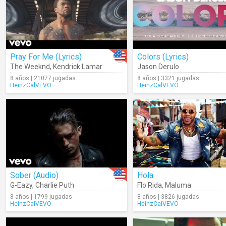
Pray For Me (Lyrics)
Colors (Lyrics)
The Weeknd
,
Kendrick Lamar
Jason Derulo
8 años | 21077 jugadas
8 años | 3321 jugadas
HeinzCalVEVO
HeinzCalVEVO
Sober (Audio)
Hola
G-Eazy
,
Charlie Puth
Flo Rida
,
Maluma
8 años | 1799 jugadas
8 años | 3826 jugadas
HeinzCalVEVO
HeinzCalVEVO