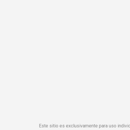
Este sitio es exclusivamente para uso individ